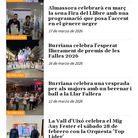
Almassora celebrarà en març
la seua Fira del Llibre amb una
programació que posa l’accent
en el gènere negre
17 de marzo de 2026
ALMASSORA
Burriana celebra l'esperat
lliurament de premis de les
Falles 2026
16 de marzo de 2026
BURRIANA
Burriana celebra una vesprada
per als majors amb un berenar i
ball a la Llar Fallera
12 de marzo de 2026
BURRIANA
La Vall d'Uixó celebra el Mig
Any Fester el sábado 28 de
febrero con la Orquesta 'Top
Lider'