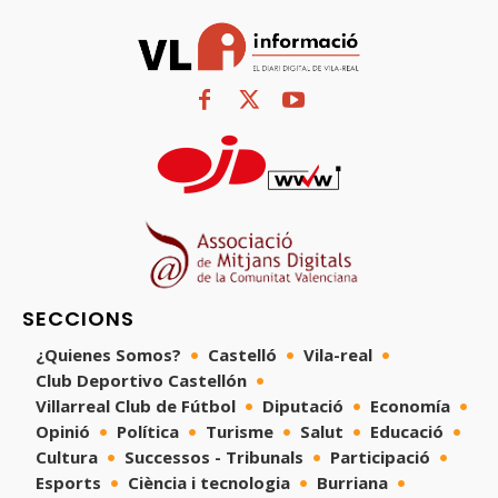
SECCIONS
¿Quienes Somos?
Castelló
Vila-real
Club Deportivo Castellón
Villarreal Club de Fútbol
Diputació
Economía
Opinió
Política
Turisme
Salut
Educació
Cultura
Successos - Tribunals
Participació
Esports
Ciència i tecnologia
Burriana