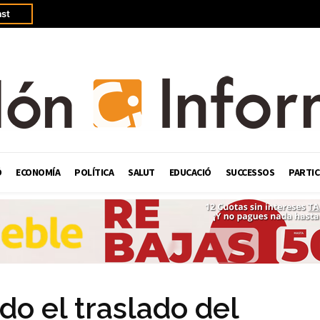
st
Ó
ECONOMÍA
POLÍTICA
SALUT
EDUCACIÓ
SUCCESSOS
PARTIC
o el traslado del