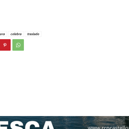
ora
celebra
traslado