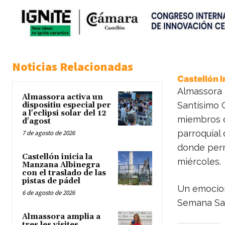
Noticias Relacionadas
Castellón 
Almassora 
Almassora activa un
Santísimo C
dispositiu especial per
a l'eclipsi solar del 12
miembros de
d'agost
parroquial 
7 de agosto de 2026
donde perm
Castellón inicia la
miércoles.
Manzana Albinegra
con el traslado de las
pistas de pádel
Un emocion
6 de agosto de 2026
Semana Sant
Almassora amplia a
tres les visites