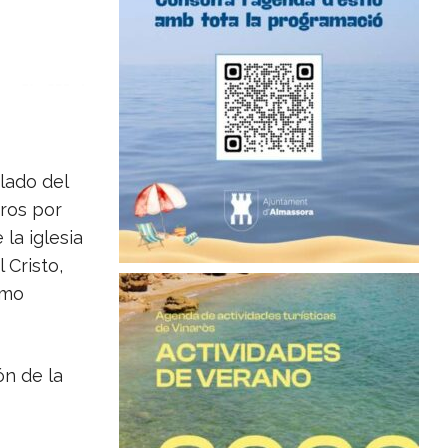
lado del
bros por
la iglesia
 Cristo,
imo
n de la