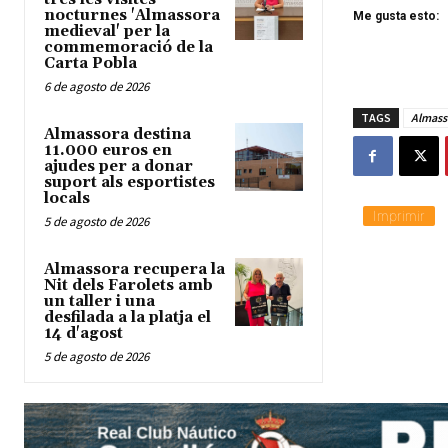
nocturnes 'Almassora
Me gusta esto:
medieval' per la
commemoració de la
Carta Pobla
6 de agosto de 2026
TAGS
Almass
Almassora destina
11.000 euros en
ajudes per a donar
suport als esportistes
locals
Imprimir
5 de agosto de 2026
Almassora recupera la
Nit dels Farolets amb
un taller i una
desfilada a la platja el
14 d'agost
5 de agosto de 2026