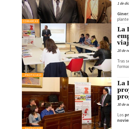
1 de di
Giner
plante
COMARCAS
La 
emp
via
20 de n
Tras s
formac
_PNOTICIAS3
La 
pro
pro
30 de s
Los
pr
novi
_PNOTICIAS3