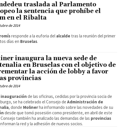
dedeu traslada al Parlamento
opeo la sentencia que prohíbe el
m en el Ribalta
tubre de 2014
romís
responde a la euforia del
alcalde
tras la reunión del primer
stos días en
Bruselas
.
iner inaugura la nueva sede de
tenalia en Bruselas con el objetivo de
rementar la acción de lobby a favor
las provincias
tubre de 2014
a
inauguración
de las oficinas, cedidas por la provincia socia de
urgo, se ha celebrado el Consejo de
Administración de
nalia
, donde
Moliner
ha informando sobre las novedades de su
ión
desde que tomó posesión como presidente, en abril de este
l Consejo también ha analizado las demandas de las
provincias
nforman la red y la adhesión de nuevos socios.