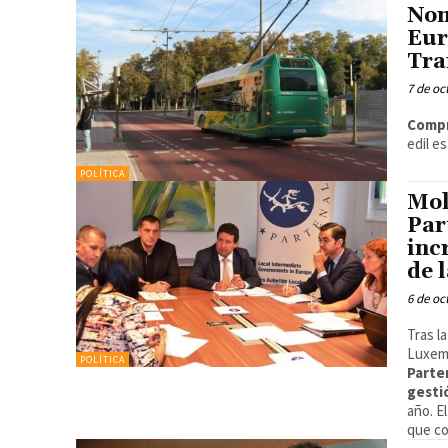
Nom
Eur
Tra
7 de oc
Comp
edil e
POLÍTICA
Mol
Par
inc
de 
6 de oc
Tras l
Luxemb
POLÍTICA
Parte
gest
año. E
que co