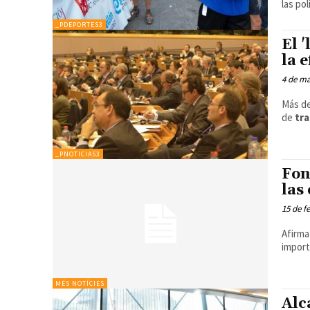
las po
_PDEPORTES3
El 
la 
4 de ma
Más d
de
tr
_PNOTICIAS3
Fon
las
15 de f
Afirma
import
MÉS NOTÍCIES
Alc