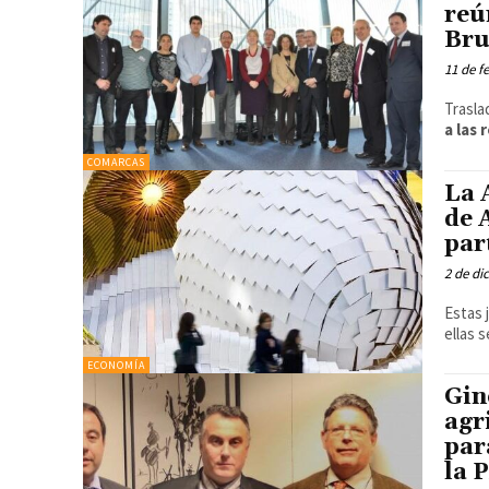
reú
Bru
11 de f
Trasla
a las
COMARCAS
La 
de 
par
2 de di
Estas 
ellas 
ECONOMÍA
Gin
agr
par
la 