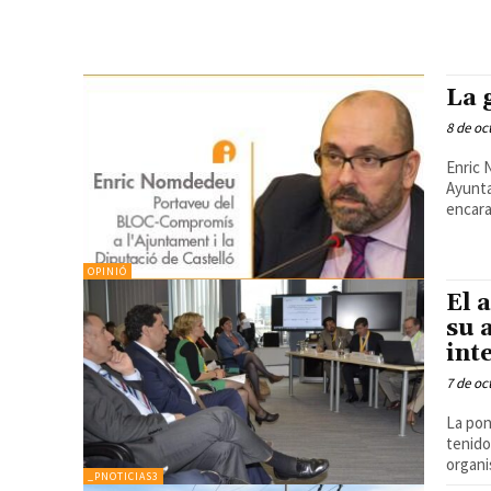
La 
8 de oc
Enric 
Ayunta
encara
OPINIÓ
El 
su 
int
7 de oc
La pon
tenid
organi
_PNOTICIAS3