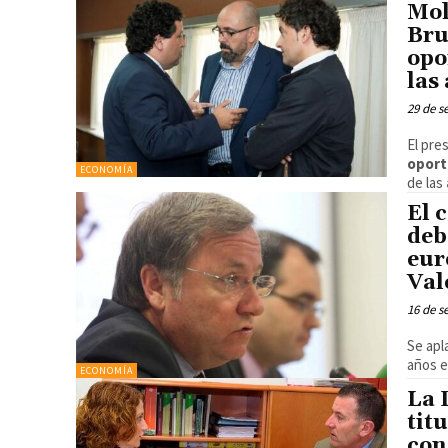
Mol
Bru
opo
las
29 de s
El pre
oport
ECONOMÍA
de las
El 
deb
eur
Val
16 de s
Se apl
años e
ECONOMÍA
La 
tit
con