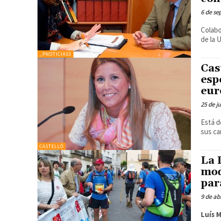
6 de se
Colabo
de la 
_PNOTICIAS3
Cas
esp
eur
25 de j
Está 
sus ca
CASTELLÓ
La 
mod
par
9 de ab
Luís 