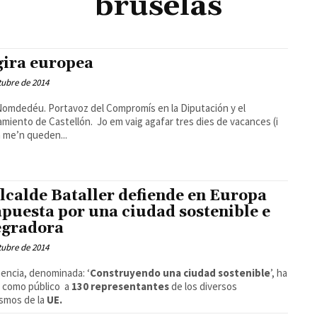
bruselas
gira europea
tubre de 2014
Nomdedéu. Portavoz del Compromís en la Diputación y el
miento de Castellón. Jo em vaig agafar tres dies de vacances (i
 me’n queden...
alcalde Bataller defiende en Europa
apuesta por una ciudad sostenible e
egradora
tubre de 2014
encia, denominada: ‘
Construyendo una ciudad sostenible
’, ha
o como público a
130 representantes
de los diversos
smos de la
UE.