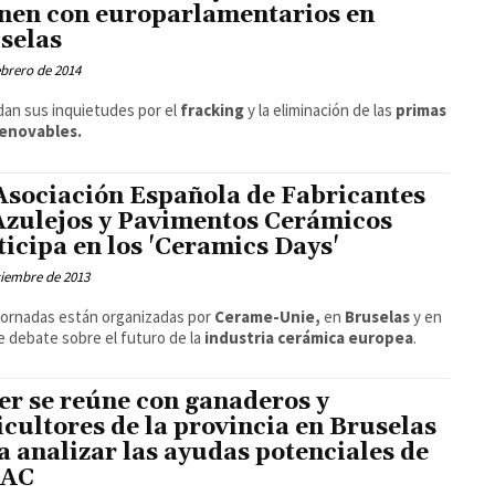
nen con europarlamentarios en
selas
ebrero de 2014
dan sus inquietudes por el
fracking
y la eliminación de las
primas
 renovables.
Asociación Española de Fabricantes
Azulejos y Pavimentos Cerámicos
ticipa en los 'Ceramics Days'
ciembre de 2013
jornadas están organizadas por
Cerame-Unie,
en
Bruselas
y en
se debate sobre el futuro de la
industria cerámica europea
.
er se reúne con ganaderos y
icultores de la provincia en Bruselas
a analizar las ayudas potenciales de
PAC