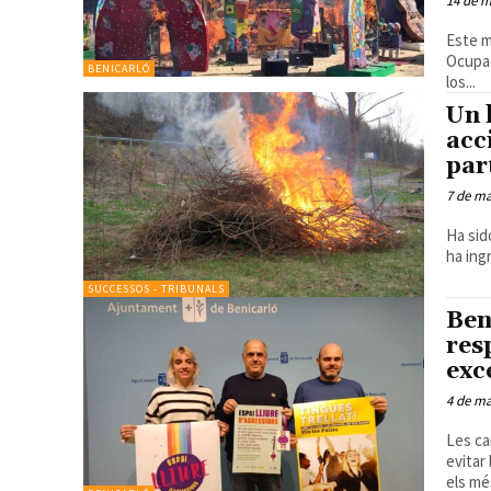
14 de m
Este m
Ocupacion
BENICARLÓ
los...
Un 
acc
par
7 de ma
Ha sid
ha ing
SUCCESSOS - TRIBUNALS
Ben
res
exc
4 de ma
Les ca
evitar
els mé