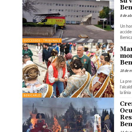
su 
Ben
8 de ab
Un hom
accide
Benicar
SUCCESSOS - TRIBUNALS
Mar
mon
Ben
18 de m
La pre
l'alca
la líni
BENICARLÓ
Cre
Ocu
Res
Ben