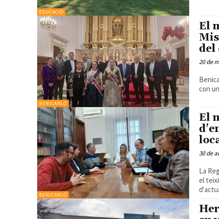
EDUCACIÓ
El 
Mis
del
20 de 
Benica
con un
BENICARLÓ
El 
d'e
loc
30 de a
La Reg
el tei
d'actua
BENICARLÓ
Her