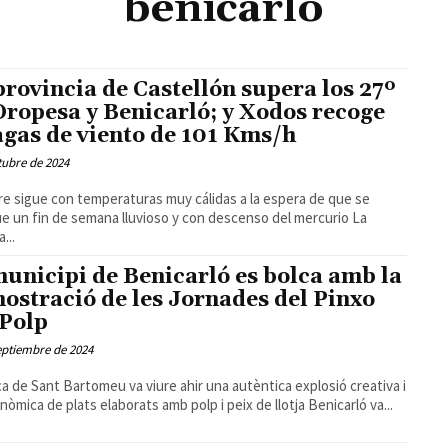
benicarlo
provincia de Castellón supera los 27º
Oropesa y Benicarló; y Xodos recoge
agas de viento de 101 Kms/h
tubre de 2024
e sigue con temperaturas muy cálidas a la espera de que se
e un fin de semana lluvioso y con descenso del mercurio La
...
municipi de Benicarló es bolca amb la
ostració de les Jornades del Pinxo
 Polp
eptiembre de 2024
ça de Sant Bartomeu va viure ahir una autèntica explosió creativa i
gastronòmica de plats elaborats amb polp i peix de llotja Benicarló va...