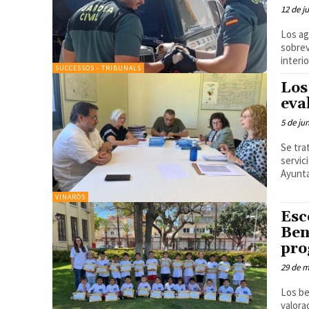
12 de j
Los ag
sobrevivir La Guardia Civil ha rescatado una 
interior
SUCCESSOS - TRIBUNALS
Los
eva
5 de ju
Se tra
servicios so
Ayunta
VINARÒS
Esc
Ben
pro
29 de 
Los be
valora