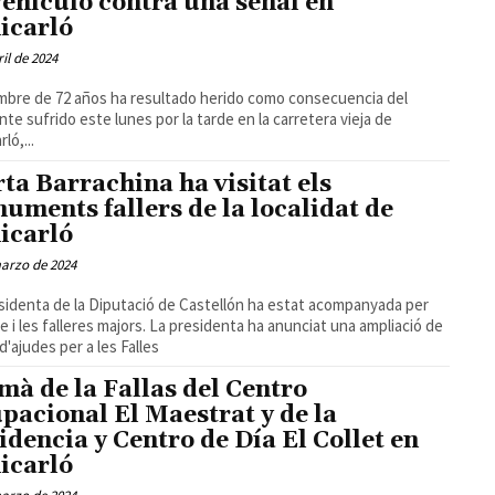
vehículo contra una señal en
icarló
ril de 2024
bre de 72 años ha resultado herido como consecuencia del
nte sufrido este lunes por la tarde en la carretera vieja de
ló,...
ta Barrachina ha visitat els
uments fallers de la localidat de
icarló
arzo de 2024
sidenta de la Diputació de Castellón ha estat acompanyada per
lde i les falleres majors. La presidenta ha anunciat una ampliació de
a d'ajudes per a les Falles
mà de la Fallas del Centro
pacional El Maestrat y de la
idencia y Centro de Día El Collet en
icarló