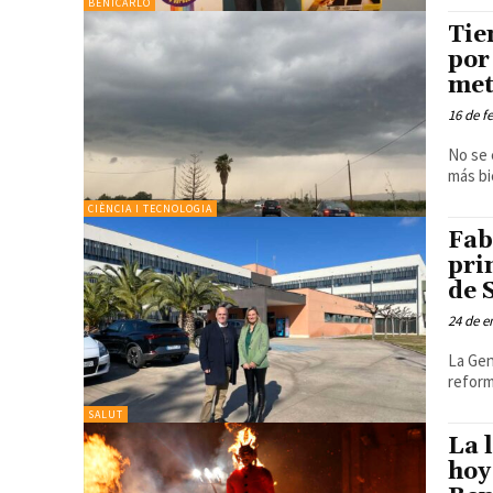
BENICARLÓ
Tie
por
met
16 de f
No se 
más bi
CIÈNCIA I TECNOLOGIA
Fab
pri
de 
24 de e
La Gen
reform
SALUT
La 
hoy