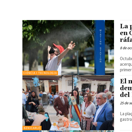
La 
en 
ráf
8 de oc
Octubr
acerqu
primera
CIÈNCIA I TECNOLOGIA
El 
dem
del
25 de s
La pla
BENICARLÓ