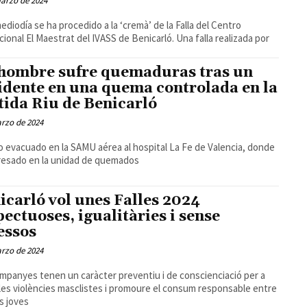
arzo de 2024
ediodía se ha procedido a la ‘cremà’ de la Falla del Centro
al El Maestrat del IVASS de Benicarló. Una falla realizada por
hombre sufre quemaduras tras un
idente en una quema controlada en la
tida Riu de Benicarló
rzo de 2024
o evacuado en la SAMU aérea al hospital La Fe de Valencia, donde
resado en la unidad de quemados
icarló vol unes Falles 2024
pectuoses, igualitàries i sense
essos
rzo de 2024
mpanyes tenen un caràcter preventiu i de conscienciació per a
 les violències masclistes i promoure el consum responsable entre
s joves