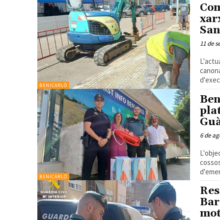
Com
xar
San
11 de s
L'actua
canona
d'exec
BENICARLÓ
Ben
pla
Guà
6 de ag
L'obje
cossos
d'emer
BENICARLÓ
Res
Bar
mot