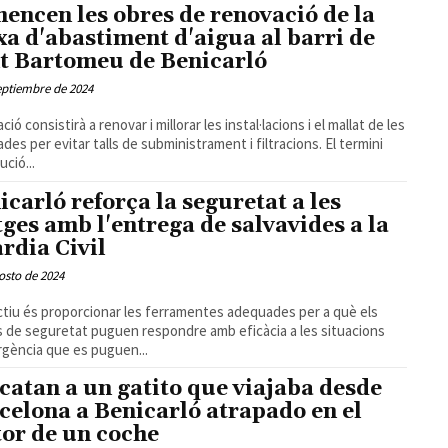
encen les obres de renovació de la
xa d'abastiment d'aigua al barri de
t Bartomeu de Benicarló
eptiembre de 2024
ció consistirà a renovar i millorar les instal·lacions i el mallat de les
des per evitar talls de subministrament i filtracions. El termini
ució...
icarló reforça la seguretat a les
tges amb l'entrega de salvavides a la
rdia Civil
osto de 2024
ctiu és proporcionar les ferramentes adequades per a què els
 de seguretat puguen respondre amb eficàcia a les situacions
gència que es puguen...
catan a un gatito que viajaba desde
celona a Benicarló atrapado en el
or de un coche