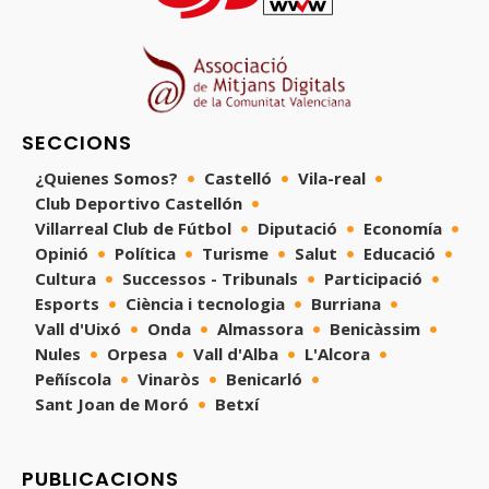
SECCIONS
¿Quienes Somos?
Castelló
Vila-real
Club Deportivo Castellón
Villarreal Club de Fútbol
Diputació
Economía
Opinió
Política
Turisme
Salut
Educació
Cultura
Successos - Tribunals
Participació
Esports
Ciència i tecnologia
Burriana
Vall d'Uixó
Onda
Almassora
Benicàssim
Nules
Orpesa
Vall d'Alba
L'Alcora
Peñíscola
Vinaròs
Benicarló
Sant Joan de Moró
Betxí
PUBLICACIONS