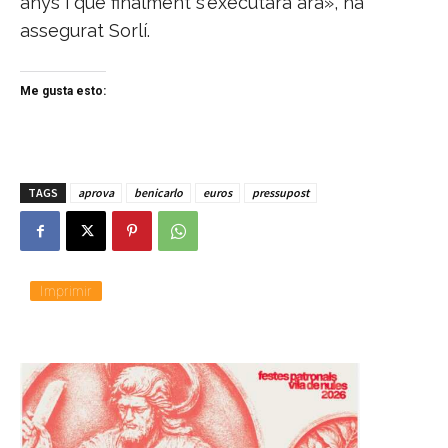
anys i que finalment s'executarà ara», ha
assegurat Sorlí.
Me gusta esto:
TAGS
aprova
benicarlo
euros
pressupost
Imprimir