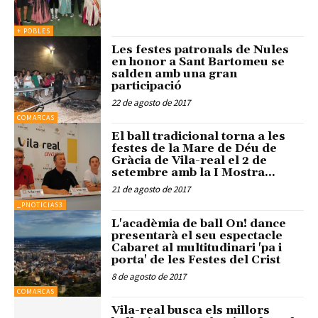
+ POBLES
Les festes patronals de Nules
en honor a Sant Bartomeu se
salden amb una gran
participació
22 de agosto de 2017
COMARCAS
El ball tradicional torna a les
festes de la Mare de Déu de
Gràcia de Vila-real el 2 de
setembre amb la I Mostra...
21 de agosto de 2017
_PNOTICIAS3
L'acadèmia de ball On! dance
presentarà el seu espectacle
Cabaret al multitudinari 'pa i
porta' de les Festes del Crist
8 de agosto de 2017
COMARCAS
Vila-real busca els millors