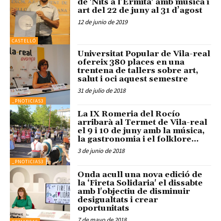
de 'Nits a l’Ermita' amb música i
art del 22 de juny al 31 d’agost
12 de junio de 2019
CASTELLÓ
Universitat Popular de Vila-real
ofereix 380 places en una
trentena de tallers sobre art,
salut i oci aquest semestre
31 de julio de 2018
_PNOTICIAS3
La IX Romeria del Rocío
arribarà al Termet de Vila-real
el 9 i 10 de juny amb la música,
la gastronomia i el folklore...
3 de junio de 2018
_PNOTICIAS3
Onda acull una nova edició de
la ‘Fireta Solidaria' el dissabte
amb l'objectiu de disminuir
desigualtats i crear
oportunitats
7 de mayo de 2018