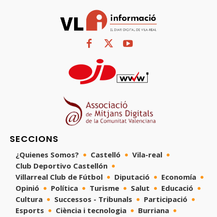
SECCIONS
¿Quienes Somos?
Castelló
Vila-real
Club Deportivo Castellón
Villarreal Club de Fútbol
Diputació
Economía
Opinió
Política
Turisme
Salut
Educació
Cultura
Successos - Tribunals
Participació
Esports
Ciència i tecnologia
Burriana