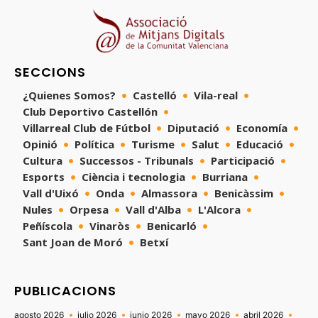
SECCIONS
¿Quienes Somos?
Castelló
Vila-real
Club Deportivo Castellón
Villarreal Club de Fútbol
Diputació
Economía
Opinió
Política
Turisme
Salut
Educació
Cultura
Successos - Tribunals
Participació
Esports
Ciència i tecnologia
Burriana
Vall d'Uixó
Onda
Almassora
Benicàssim
Nules
Orpesa
Vall d'Alba
L'Alcora
Peñíscola
Vinaròs
Benicarló
Sant Joan de Moró
Betxí
PUBLICACIONS
agosto 2026
julio 2026
junio 2026
mayo 2026
abril 2026