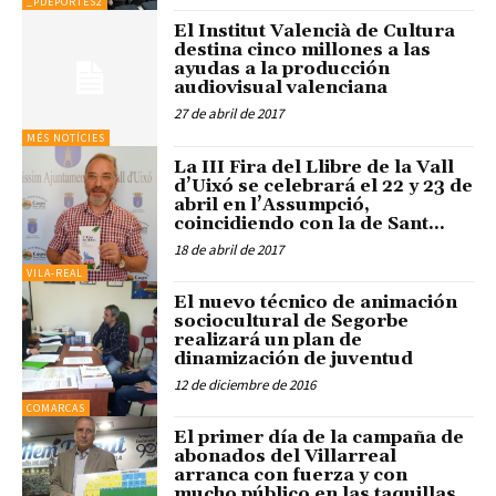
_PDEPORTES2
El Institut Valencià de Cultura
destina cinco millones a las
ayudas a la producción
audiovisual valenciana
27 de abril de 2017
MÉS NOTÍCIES
La III Fira del Llibre de la Vall
d’Uixó se celebrará el 22 y 23 de
abril en l’Assumpció,
coincidiendo con la de Sant...
18 de abril de 2017
VILA-REAL
El nuevo técnico de animación
sociocultural de Segorbe
realizará un plan de
dinamización de juventud
12 de diciembre de 2016
COMARCAS
El primer día de la campaña de
abonados del Villarreal
arranca con fuerza y con
mucho público en las taquillas