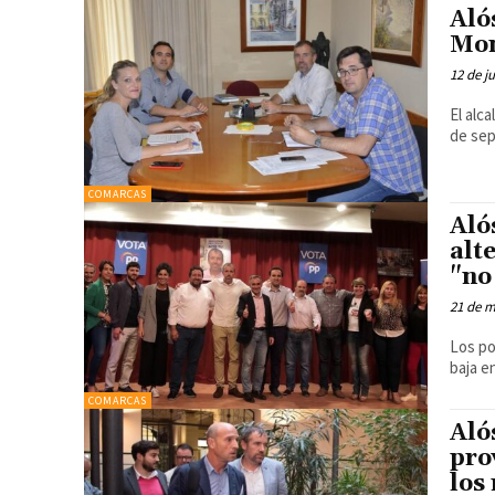
Aló
Mon
12 de j
El alc
de sep
COMARCAS
Aló
alt
"no
21 de 
Los po
baja 
COMARCAS
Aló
pro
los