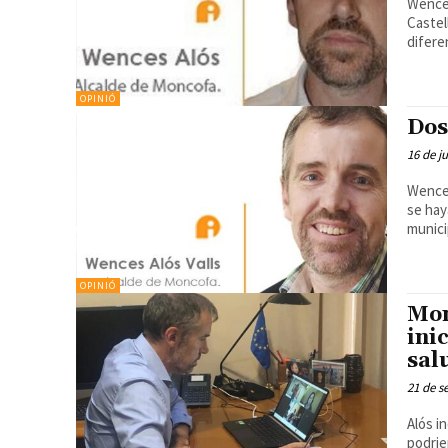
Wenceslao A
Castel
diferen
OPINIÓ
Dos
16 de j
Wences Alós
se hay
municip
OPINIÓ
Mon
ini
sal
21 de s
Alós i
podrie