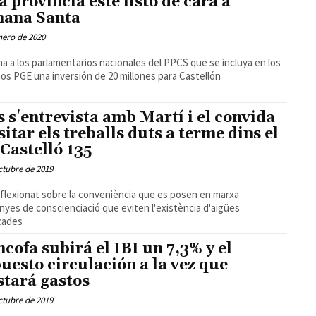
la provincia esté listo de cara a
ana Santa
nero de 2020
a a los parlamentarios nacionales del PPCS que se incluya en los
os PGE una inversión de 20 millones para Castellón
s s'entrevista amb Martí i el convida
isitar els treballs duts a terme dins el
 Castelló 135
ctubre de 2019
xionat sobre la conveniència que es posen en marxa
yes de conscienciació que eviten l'existència d'aigües
cades
cofa subirá el IBI un 7,3% y el
uesto circulación a la vez que
stará gastos
ctubre de 2019