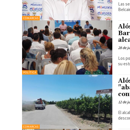
Las se
Belcai
COMARCAS
Aló
Bar
alc
28 de j
Los po
su est
POLÍTICA
Aló
"ab
con
12 de j
El alc
descon
COMARCAS