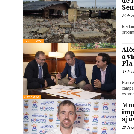
de 
Sem
26 de e
Reclam
próxim
_PSUCESOS1
Alò
a v
Pla
30 de o
Han refle
campan
estan
COMARCAS
Mon
imp
aju
18 de o