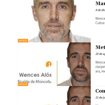
Mau
8 de di
Wences Alós
Cultur
OPINIÓ
Met
25 de a
Wences Alós
clorpiri
ara, m
OPINIÓ
Con
21 de j