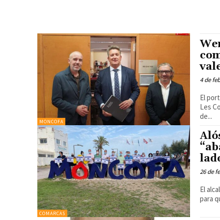
Wen
com
val
4 de fe
El por
Les Co
de...
MONCOFA
Aló
“ab
lad
26 de f
El alc
para q
COMARCAS