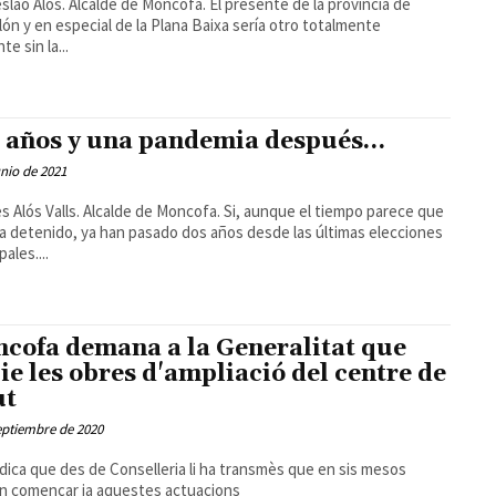
lós. Alcalde de Moncofa. El presente de la provincia de
lón y en especial de la Plana Baixa sería otro totalmente
te sin la...
 años y una pandemia después…
unio de 2021
 Valls. Alcalde de Moncofa. Si, aunque el tiempo parece que
a detenido, ya han pasado dos años desde las últimas elecciones
ales....
cofa demana a la Generalitat que
cie les obres d'ampliació del centre de
ut
eptiembre de 2020
ndica que des de Conselleria li ha transmès que en sis mesos
n començar ja aquestes actuacions