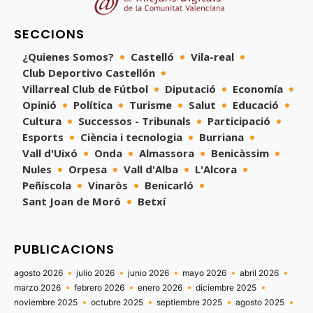
SECCIONS
¿Quienes Somos?
Castelló
Vila-real
Club Deportivo Castellón
Villarreal Club de Fútbol
Diputació
Economía
Opinió
Política
Turisme
Salut
Educació
Cultura
Successos - Tribunals
Participació
Esports
Ciència i tecnologia
Burriana
Vall d'Uixó
Onda
Almassora
Benicàssim
Nules
Orpesa
Vall d'Alba
L'Alcora
Peñíscola
Vinaròs
Benicarló
Sant Joan de Moró
Betxí
PUBLICACIONS
agosto 2026
julio 2026
junio 2026
mayo 2026
abril 2026
marzo 2026
febrero 2026
enero 2026
diciembre 2025
noviembre 2025
octubre 2025
septiembre 2025
agosto 2025