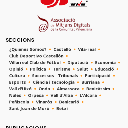
SECCIONS
¿Quienes Somos?
Castelló
Vila-real
Club Deportivo Castellón
Villarreal Club de Fútbol
Diputació
Economía
Opinió
Política
Turisme
Salut
Educació
Cultura
Successos - Tribunals
Participació
Esports
Ciència i tecnologia
Burriana
Vall d'Uixó
Onda
Almassora
Benicàssim
Nules
Orpesa
Vall d'Alba
L'Alcora
Peñíscola
Vinaròs
Benicarló
Sant Joan de Moró
Betxí
PUBLICACIONS