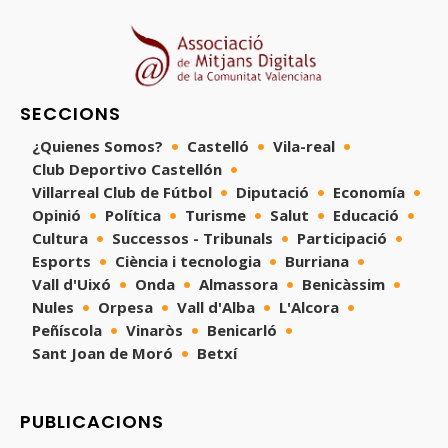
SECCIONS
¿Quienes Somos?
Castelló
Vila-real
Club Deportivo Castellón
Villarreal Club de Fútbol
Diputació
Economía
Opinió
Política
Turisme
Salut
Educació
Cultura
Successos - Tribunals
Participació
Esports
Ciència i tecnologia
Burriana
Vall d'Uixó
Onda
Almassora
Benicàssim
Nules
Orpesa
Vall d'Alba
L'Alcora
Peñíscola
Vinaròs
Benicarló
Sant Joan de Moró
Betxí
PUBLICACIONS