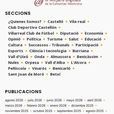
SECCIONS
¿Quienes Somos?
Castelló
Vila-real
Club Deportivo Castellón
Villarreal Club de Fútbol
Diputació
Economía
Opinió
Política
Turisme
Salut
Educació
Cultura
Successos - Tribunals
Participació
Esports
Ciència i tecnologia
Burriana
Vall d'Uixó
Onda
Almassora
Benicàssim
Nules
Orpesa
Vall d'Alba
L'Alcora
Peñíscola
Vinaròs
Benicarló
Sant Joan de Moró
Betxí
PUBLICACIONS
agosto 2026
julio 2026
junio 2026
mayo 2026
abril 2026
marzo 2026
febrero 2026
enero 2026
diciembre 2025
noviembre 2025
octubre 2025
septiembre 2025
agosto 2025