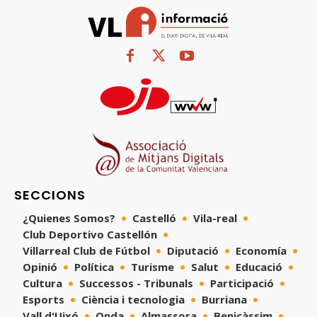
SECCIONS
¿Quienes Somos?
Castelló
Vila-real
Club Deportivo Castellón
Villarreal Club de Fútbol
Diputació
Economía
Opinió
Política
Turisme
Salut
Educació
Cultura
Successos - Tribunals
Participació
Esports
Ciència i tecnologia
Burriana
Vall d'Uixó
Onda
Almassora
Benicàssim