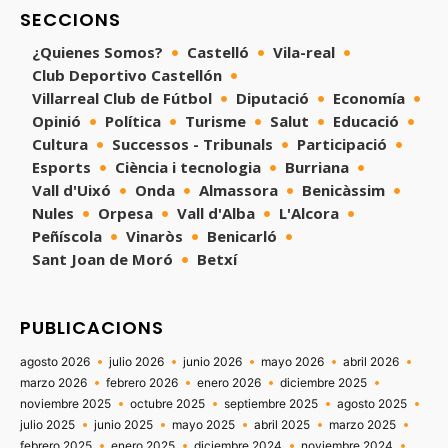
SECCIONS
¿Quienes Somos?
Castelló
Vila-real
Club Deportivo Castellón
Villarreal Club de Fútbol
Diputació
Economía
Opinió
Política
Turisme
Salut
Educació
Cultura
Successos - Tribunals
Participació
Esports
Ciència i tecnologia
Burriana
Vall d'Uixó
Onda
Almassora
Benicàssim
Nules
Orpesa
Vall d'Alba
L'Alcora
Peñíscola
Vinaròs
Benicarló
Sant Joan de Moró
Betxí
PUBLICACIONS
agosto 2026
julio 2026
junio 2026
mayo 2026
abril 2026
marzo 2026
febrero 2026
enero 2026
diciembre 2025
noviembre 2025
octubre 2025
septiembre 2025
agosto 2025
julio 2025
junio 2025
mayo 2025
abril 2025
marzo 2025
febrero 2025
enero 2025
diciembre 2024
noviembre 2024