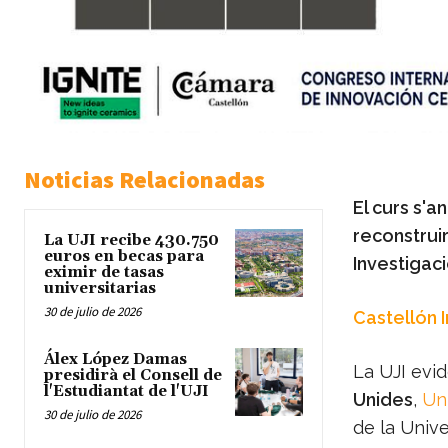
Noticias Relacionadas
El curs s'a
reconstruir
La UJI recibe 430.750
euros en becas para
Investigac
eximir de tasas
universitarias
30 de julio de 2026
Castellón 
Álex López Damas
La UJI evi
presidirà el Consell de
l'Estudiantat de l'UJI
Unides
,
Uni
30 de julio de 2026
de la Univ