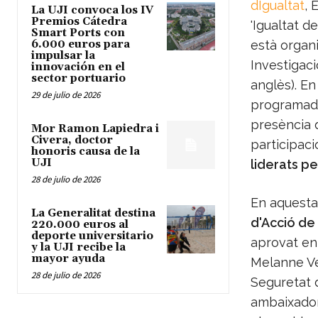
dIgualtat
, 
La UJI convoca los IV
Premios Cátedra
'
Igualtat de
Smart Ports con
6.000 euros para
està organi
impulsar la
Investigaci
innovación en el
sector portuario
anglès).
En
29 de julio de 2026
programada
presència d
Mor Ramon Lapiedra i
Civera, doctor
participac
honoris causa de la
UJI
liderats p
28 de julio de 2026
En aquesta
La Generalitat destina
d'Acció de
220.000 euros al
deporte universitario
aprovat en
y la UJI recibe la
mayor ayuda
Melanne Ver
28 de julio de 2026
Seguretat 
ambaixador