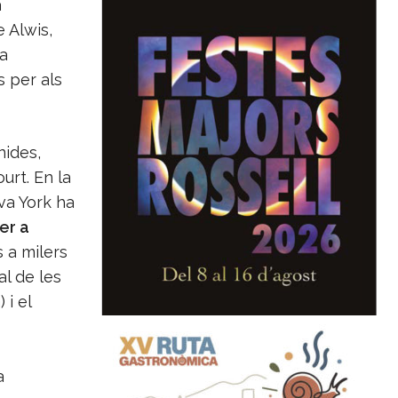
a
 Alwis,
la
s per als
nides,
urt. En la
va York ha
er a
 a milers
l de les
 i el
a