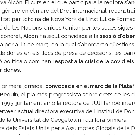
Eva Alcón. El curs en el que participarà la rectora s'
 gènere en el marc del Dret internacional: reconstruir 
tzat per l'oficina de Nova York de l'Institut de Formac
ó de les Nacions Unides (Unitar per les seues sigles
 concret, Alcón ha sigut convidada a la
sessió d'ober
 per a l'1 de març, en la qual s'abordaran qüestions
e dones en els llocs de presa de decisions, les barr
ió política o com han
respost a la crisi de la covid el
er dones.
 primera jornada,
convocada en el marc de la Plata
 Pequín,
el pla més progressista sobre drets de les d
 1995, juntament amb la rectora de l'UJI també inter
veer, actual directora executiva de l'Institut de Don
de la Universitat de Geogetown i qui fóra primera
a dels Estats Units per a Assumptes Globals de la