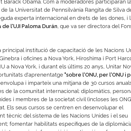
nt Barack Obama. Com a moderadores participaran l
de la Universitat de Pennsilvània Rangita de Silva de
uda experta internacional en drets de les dones, i 
 de l'UJI Paloma Durán
, que va ser directora del Fon
a principal institució de capacitació de les Nacions U
inebra i oficines a Nova York, Hiroshima i Port Harco
U a Nova York, i durant els últims 20 anys, Unitar No
ortunitats d'aprenentatge
"sobre l'ONU, per l'ONU i p
senvolupa i imparteix una mitjana de 30 cursos anuals
 de la comunitat internacional: diplomàtics, persona
des i membres de la societat civil (incloses les ONG)
at. Els seus cursos se centren en desenvolupar el
t tècnic del sistema de les Nacions Unides i el seu
nt; fomentar habilitats específiques de la diplomàci