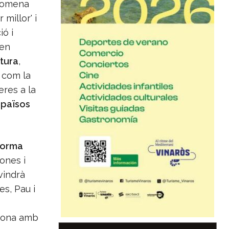
anomena
millor' i
ió i
 en
tura
,
 com la
eres a la
s països
forma
ones i
vindrà
es, Pau i
 Dona amb