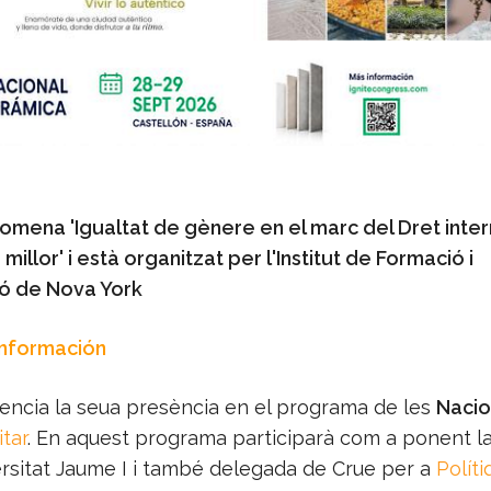
nomena 'Igualtat de gènere en el marc del Dret inter
 millor' i està organitzat per l'Institut de Formació i
ió de Nova York
Información
dencia la seua presència en el programa de les
Nacio
tar
. En aquest programa participarà com a ponent la
ersitat Jaume I i també delegada de Crue per a
Políti