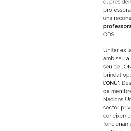
el preside
professora 
una reconeg
professora
ODS.
Unitar és l
amb seu a G
seu de l'ON
brindat op
l'ONU"
. De
de membres
Nacions Uni
sector priv
coneixemen
funcioname