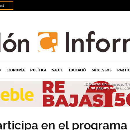
st
Ó
ECONOMÍA
POLÍTICA
SALUT
EDUCACIÓ
SUCCESSOS
PARTIC
articipa en el programa