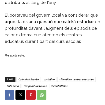
distribuïts
al llarg de l'any.
El portaveu del govern local va considerar que
aquesta és una qüestió que caldrà estudiar
en
profunditat davant l'augment dels episodis de
calor extrema que afecten els centres
educatius durant part del curs escolar.
Me gusta esto:
TAGS
Calendari Escolar
castellon
climatitzar centres educatius
Rafa Simó
temperatures aules
Vicent SDales