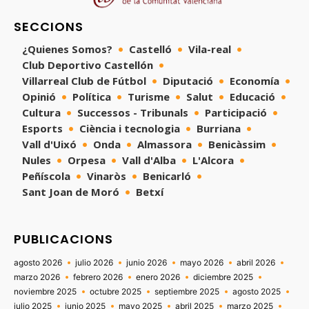
SECCIONS
¿Quienes Somos?
Castelló
Vila-real
Club Deportivo Castellón
Villarreal Club de Fútbol
Diputació
Economía
Opinió
Política
Turisme
Salut
Educació
Cultura
Successos - Tribunals
Participació
Esports
Ciència i tecnologia
Burriana
Vall d'Uixó
Onda
Almassora
Benicàssim
Nules
Orpesa
Vall d'Alba
L'Alcora
Peñíscola
Vinaròs
Benicarló
Sant Joan de Moró
Betxí
PUBLICACIONS
agosto 2026
julio 2026
junio 2026
mayo 2026
abril 2026
marzo 2026
febrero 2026
enero 2026
diciembre 2025
noviembre 2025
octubre 2025
septiembre 2025
agosto 2025
julio 2025
junio 2025
mayo 2025
abril 2025
marzo 2025