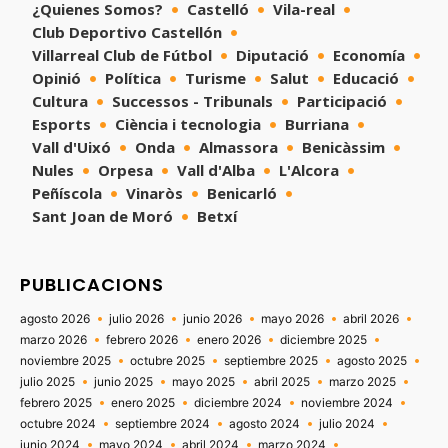
¿Quienes Somos?
Castelló
Vila-real
Club Deportivo Castellón
Villarreal Club de Fútbol
Diputació
Economía
Opinió
Política
Turisme
Salut
Educació
Cultura
Successos - Tribunals
Participació
Esports
Ciència i tecnologia
Burriana
Vall d'Uixó
Onda
Almassora
Benicàssim
Nules
Orpesa
Vall d'Alba
L'Alcora
Peñíscola
Vinaròs
Benicarló
Sant Joan de Moró
Betxí
PUBLICACIONS
agosto 2026
julio 2026
junio 2026
mayo 2026
abril 2026
marzo 2026
febrero 2026
enero 2026
diciembre 2025
noviembre 2025
octubre 2025
septiembre 2025
agosto 2025
julio 2025
junio 2025
mayo 2025
abril 2025
marzo 2025
febrero 2025
enero 2025
diciembre 2024
noviembre 2024
octubre 2024
septiembre 2024
agosto 2024
julio 2024
junio 2024
mayo 2024
abril 2024
marzo 2024