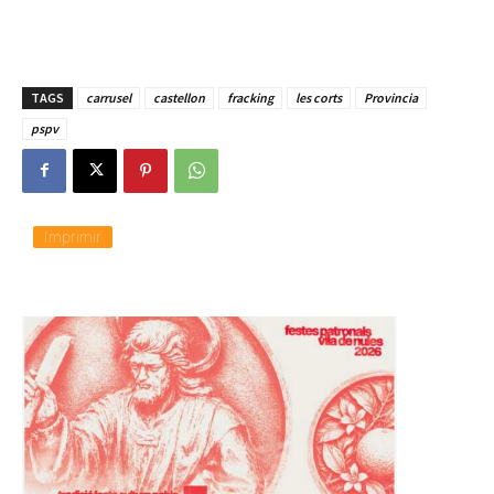
TAGS
carrusel
castellon
fracking
les corts
Provincia
pspv
Imprimir