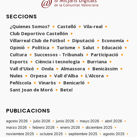
SECCIONS
¿Quienes Somos?
Castelló
Vila-real
Club Deportivo Castellón
Villarreal Club de Fútbol
Diputació
Economía
Opinió
Política
Turisme
Salut
Educació
Cultura
Successos - Tribunals
Participació
Esports
Ciència i tecnologia
Burriana
Vall d'Uixó
Onda
Almassora
Benicàssim
Nules
Orpesa
Vall d'Alba
L'Alcora
Peñíscola
Vinaròs
Benicarló
Sant Joan de Moró
Betxí
PUBLICACIONS
agosto 2026
julio 2026
junio 2026
mayo 2026
abril 2026
marzo 2026
febrero 2026
enero 2026
diciembre 2025
noviembre 2025
octubre 2025
septiembre 2025
agosto 2025