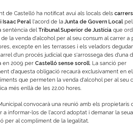
t de Castelló ha notificat avui als locals dels
carrers
 Isaac Peral
l'acord de la
Junta de Govern Local
pel
a sentència del
Tribunal Superior de Justícia
que ord
e la venda d'alcohol per al seu consum al carrer a p
hores, excepte en les terrasses i els veladors degud
 arrel d'un procés judicial que s'arrossega des d'una 
a en 2009 per
Castelló sense soroll
. La sanció per
ent d'aquesta obligació recaurà exclusivament en els
liments que permeten la venda d'alcohol per al seu
ica més enllà de les 22.00 hores.
Municipal convocarà una reunió amb els propietaris 
 a informar-los de l'acord adoptat i demanar la seua
ió per al compliment de la legalitat.