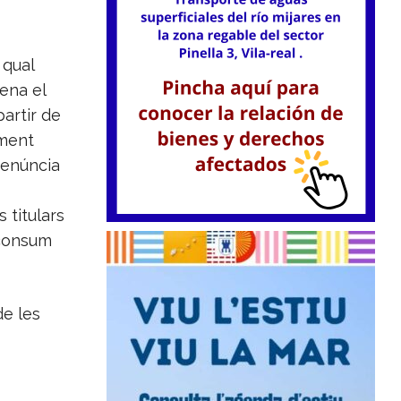
 qual
ena el
artir de
ament
denúncia
 titulars
 consum
de les