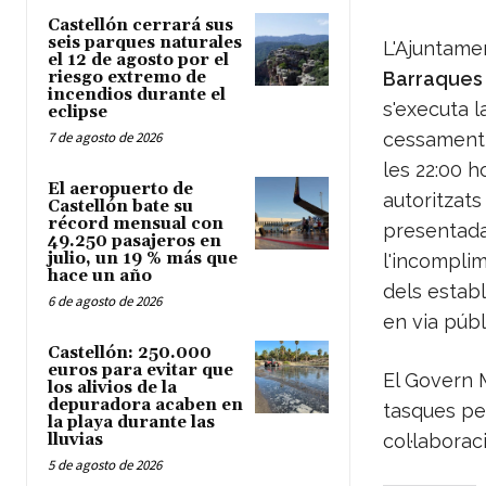
Castellón cerrará sus
seis parques naturales
L'Ajuntamen
el 12 de agosto por el
riesgo extremo de
Barraques i
incendios durante el
s'executa l
eclipse
7 de agosto de 2026
cessament d
les 22:00 
El aeropuerto de
autoritzats
Castellón bate su
récord mensual con
presentad
49.250 pasajeros en
julio, un 19 % más que
l'incomplim
hace un año
dels estab
6 de agosto de 2026
en via públ
Castellón: 250.000
euros para evitar que
El Govern 
los alivios de la
depuradora acaben en
tasques per
la playa durante las
lluvias
col·laborac
5 de agosto de 2026