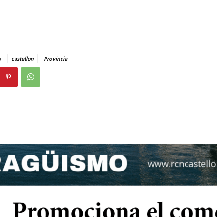
o
castellon
Provincia