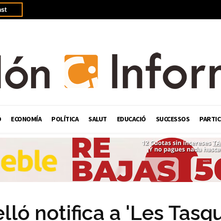
st
Ó
ECONOMÍA
POLÍTICA
SALUT
EDUCACIÓ
SUCCESSOS
PARTIC
ló notifica a 'Les Tasq