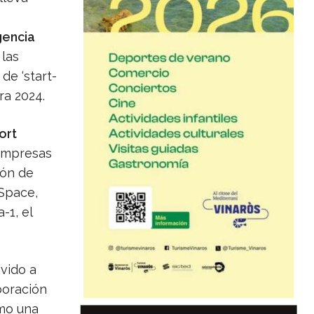
encia
 las
de ‘start-
ra 2024.
ort
empresas
ión de
 Space,
-1, el
vido a
boración
omo una