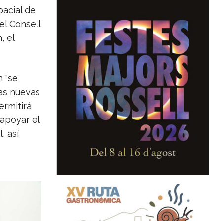
pacial de
el Consell
, el
n “se
las nuevas
ermitirá
 apoyar el
, así
s