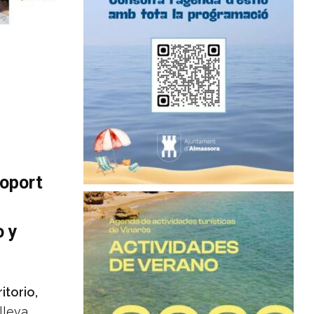
roport
o y
itorio,
lleva