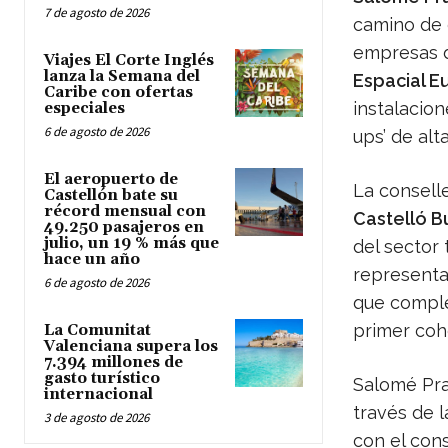
7 de agosto de 2026
camino de e
empresas d
Viajes El Corte Inglés
lanza la Semana del
Espacial E
Caribe con ofertas
instalacion
especiales
6 de agosto de 2026
ups’ de al
El aeropuerto de
La conselle
Castellón bate su
récord mensual con
Castelló B
49.250 pasajeros en
julio, un 19 % más que
del sector 
hace un año
representa
6 de agosto de 2026
que comple
primer coh
La Comunitat
Valenciana supera los
7.394 millones de
gasto turístico
Salomé Pra
internacional
través de 
3 de agosto de 2026
con el con