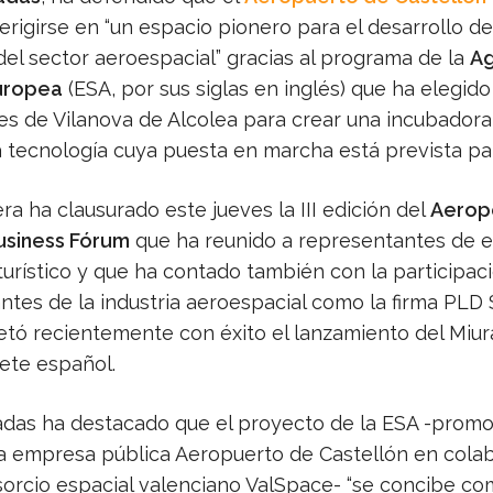
rigirse en “un espacio pionero para el desarrollo de
el sector aeroespacial” gracias al programa de la
Ag
uropea
(ESA, por sus siglas en inglés) que ha elegido
es de Vilanova de Alcolea para crear una incubadora 
ta tecnología cuya puesta en marcha está prevista pa
ra ha clausurado este jueves la III edición del
Aerop
usiness Fórum
que ha reunido a representantes de 
turístico y que ha contado también con la participac
ntes de la industria aeroespacial como la firma PLD
tó recientemente con éxito el lanzamiento del Miura
ete español.
das ha destacado que el proyecto de la ESA -promo
la empresa pública Aeropuerto de Castellón en cola
sorcio espacial valenciano ValSpace- “se concibe c