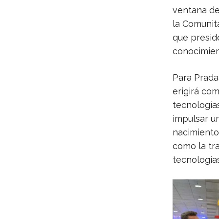
ventana de
la Comunit
que presid
conocimient
Para Pradas
erigirá com
tecnología
impulsar un
nacimiento 
como la tra
tecnologías