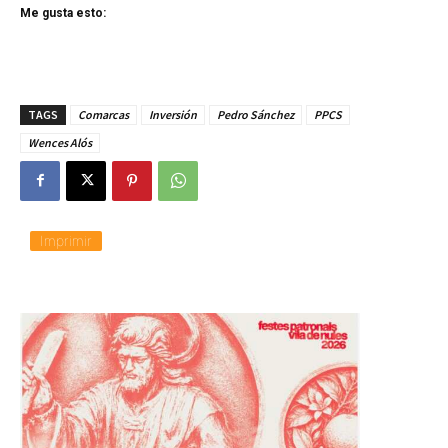
Me gusta esto:
TAGS
Comarcas
Inversión
Pedro Sánchez
PPCS
Wences Alós
Imprimir