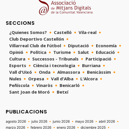
SECCIONS
¿Quienes Somos?
Castelló
Vila-real
Club Deportivo Castellón
Villarreal Club de Fútbol
Diputació
Economía
Opinió
Política
Turisme
Salut
Educació
Cultura
Successos - Tribunals
Participació
Esports
Ciència i tecnologia
Burriana
Vall d'Uixó
Onda
Almassora
Benicàssim
Nules
Orpesa
Vall d'Alba
L'Alcora
Peñíscola
Vinaròs
Benicarló
Sant Joan de Moró
Betxí
PUBLICACIONS
agosto 2026
julio 2026
junio 2026
mayo 2026
abril 2026
marzo 2026
febrero 2026
enero 2026
diciembre 2025