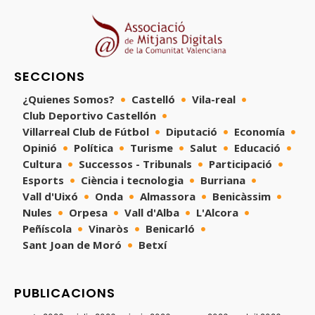
SECCIONS
¿Quienes Somos?
Castelló
Vila-real
Club Deportivo Castellón
Villarreal Club de Fútbol
Diputació
Economía
Opinió
Política
Turisme
Salut
Educació
Cultura
Successos - Tribunals
Participació
Esports
Ciència i tecnologia
Burriana
Vall d'Uixó
Onda
Almassora
Benicàssim
Nules
Orpesa
Vall d'Alba
L'Alcora
Peñíscola
Vinaròs
Benicarló
Sant Joan de Moró
Betxí
PUBLICACIONS