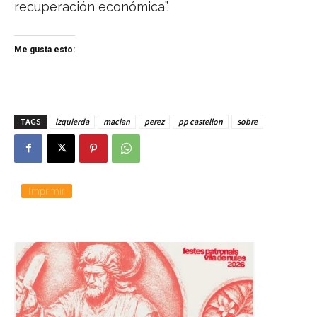
recuperación económica”.
Me gusta esto:
TAGS
izquierda
macian
perez
pp castellon
sobre
Imprimir