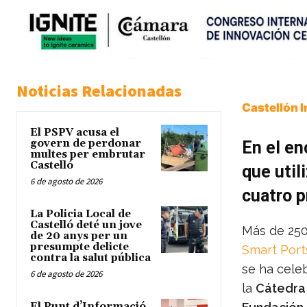
Noticias Relacionadas
Castellón 
El PSPV acusa el
govern de perdonar
En el en
multes per embrutar
Castelló
que util
6 de agosto de 2026
cuatro 
La Policia Local de
Castelló deté un jove
Más de 250
de 20 anys per un
presumpte delicte
Smart Port
contra la salut pública
se ha cele
6 de agosto de 2026
la
Cátedra 
El Punt d’Informació