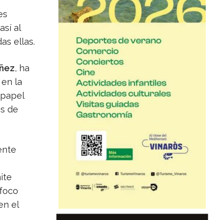
es
sí al
as ellas.
ñez
, ha
 en la
 papel
s de
ente
ite
 foco
en el