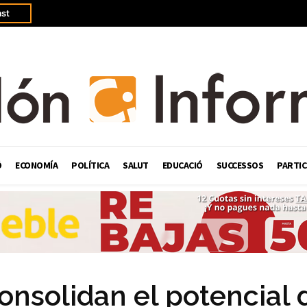
st
Ó
ECONOMÍA
POLÍTICA
SALUT
EDUCACIÓ
SUCCESSOS
PARTIC
consolidan el potencial 