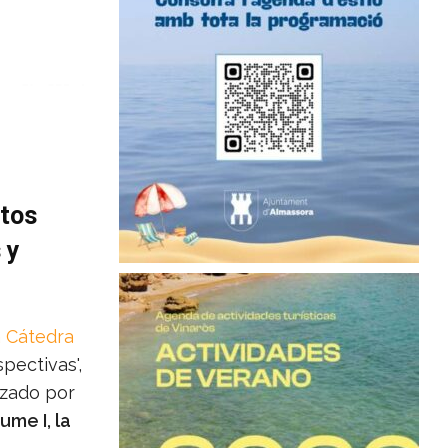
ctos
 y
a Cátedra
pectivas',
izado por
ume I, la