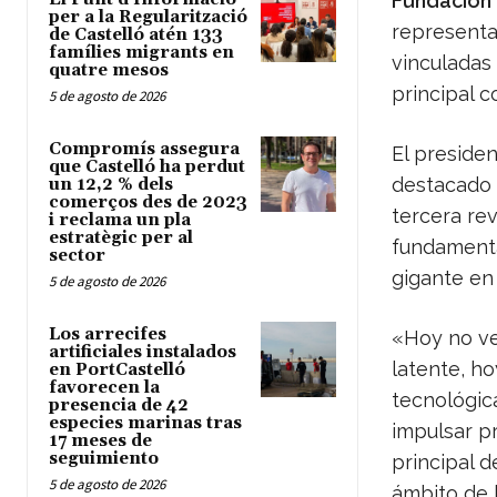
Fundación 
per a la Regularització
representa
de Castelló atén 133
famílies migrants en
vinculadas 
quatre mesos
principal c
5 de agosto de 2026
Compromís assegura
El presiden
que Castelló ha perdut
destacado 
un 12,2 % dels
comerços des de 2023
tercera re
i reclama un pla
estratègic per al
fundamenta
sector
gigante en
5 de agosto de 2026
Los arrecifes
«Hoy no ve
artificiales instalados
latente, h
en PortCastelló
favorecen la
tecnológic
presencia de 42
especies marinas tras
impulsar p
17 meses de
seguimiento
principal d
5 de agosto de 2026
ámbito de 