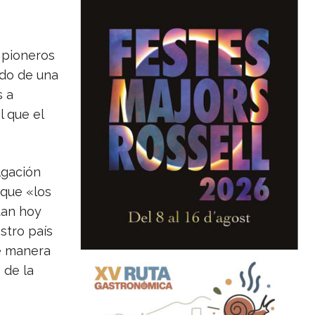
 pioneros
ndo de una
s a
l que el
lgación
 que «los
tan hoy
stro país
de manera
 de la