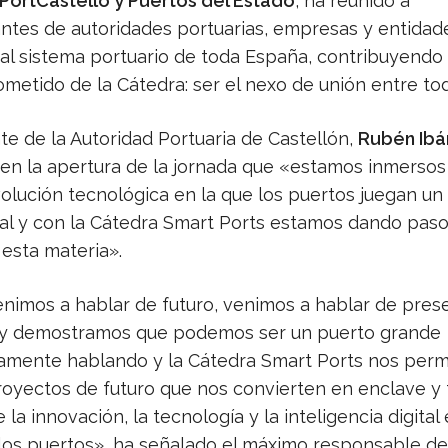
PortCastelló y Puertos del Estado
, ha reunido a
ntes de autoridades portuarias, empresas y entidad
al sistema portuario de toda España, contribuyendo a
ometido de la Cátedra: ser el nexo de unión entre tod
te de la Autoridad Portuaria de Castellón,
Rubén Ibá
en la apertura de la jornada que «estamos inmersos
volución tecnológica en la que los puertos juegan un
l y con la Cátedra Smart Ports estamos dando paso
 esta materia».
nimos a hablar de futuro, venimos a hablar de pres
oy demostramos que podemos ser un puerto grande
amente hablando y la Cátedra Smart Ports nos perm
royectos de futuro que nos convierten en enclave y
e la innovación, la tecnología y la inteligencia digital 
los puertos», ha señalado el máximo responsable de