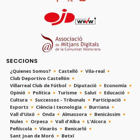
SECCIONS
¿Quienes Somos?
Castelló
Vila-real
Club Deportivo Castellón
Villarreal Club de Fútbol
Diputació
Economía
Opinió
Política
Turisme
Salut
Educació
Cultura
Successos - Tribunals
Participació
Esports
Ciència i tecnologia
Burriana
Vall d'Uixó
Onda
Almassora
Benicàssim
Nules
Orpesa
Vall d'Alba
L'Alcora
Peñíscola
Vinaròs
Benicarló
Sant Joan de Moró
Betxí