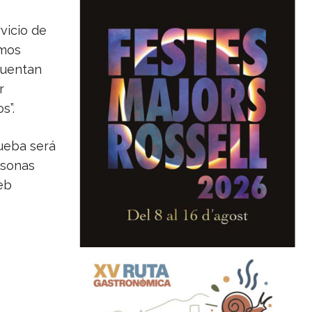
vicio de
amos
 cuentan
r
s”.
rueba será
rsonas
eb