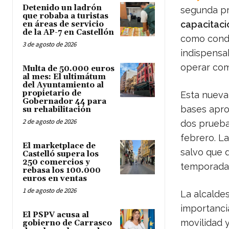
Detenido un ladrón
segunda pr
que robaba a turistas
capacitaci
en áreas de servicio
de la AP-7 en Castellón
como cond
3 de agosto de 2026
indispensa
operar com
Multa de 50.000 euros
al mes: El ultimátum
del Ayuntamiento al
propietario de
Esta nueva
Gobernador 44 para
bases apro
su rehabilitación
2 de agosto de 2026
dos pruebas
febrero. L
El marketplace de
salvo que 
Castelló supera los
250 comercios y
temporada 
rebasa los 100.000
euros en ventas
1 de agosto de 2026
La alcalde
importancia
El PSPV acusa al
movilidad y
gobierno de Carrasco