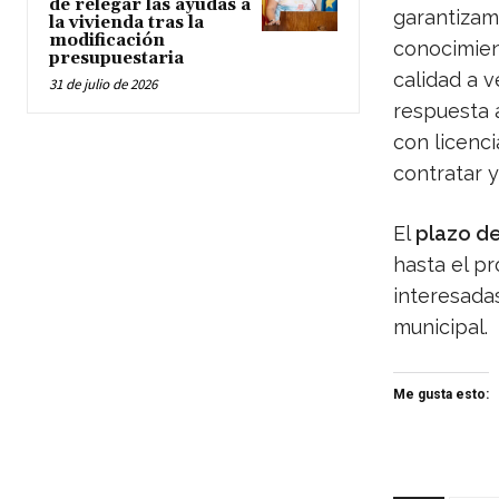
de relegar las ayudas a
garantizam
la vivienda tras la
modificación
conocimien
presupuestaria
calidad a v
31 de julio de 2026
respuesta a
con licenc
contratar y
El
plazo de
hasta el p
interesadas
municipal.
Me gusta esto: