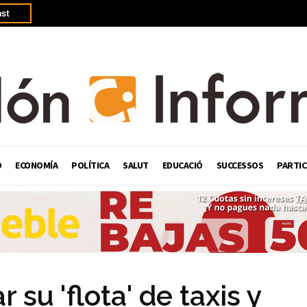
st
Ó
ECONOMÍA
POLÍTICA
SALUT
EDUCACIÓ
SUCCESSOS
PARTIC
su 'flota' de taxis y