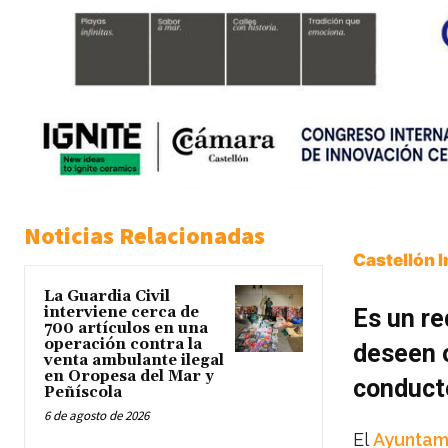
Noticias Relacionadas
Castellón 
La Guardia Civil
interviene cerca de
Es un re
700 artículos en una
operación contra la
deseen o
venta ambulante ilegal
en Oropesa del Mar y
conducto
Peñíscola
6 de agosto de 2026
El
Ayuntam