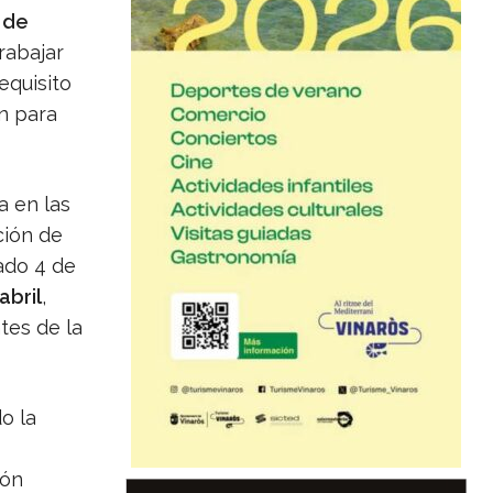
 de
rabajar
equisito
n para
a en las
ción de
ado 4 de
bril
,
tes de la
o la
ión