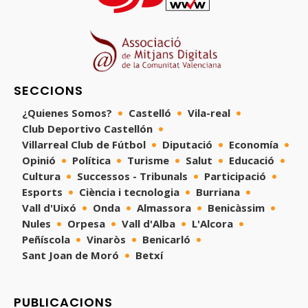
SECCIONS
¿Quienes Somos?
Castelló
Vila-real
Club Deportivo Castellón
Villarreal Club de Fútbol
Diputació
Economía
Opinió
Política
Turisme
Salut
Educació
Cultura
Successos - Tribunals
Participació
Esports
Ciència i tecnologia
Burriana
Vall d'Uixó
Onda
Almassora
Benicàssim
Nules
Orpesa
Vall d'Alba
L'Alcora
Peñíscola
Vinaròs
Benicarló
Sant Joan de Moró
Betxí
PUBLICACIONS