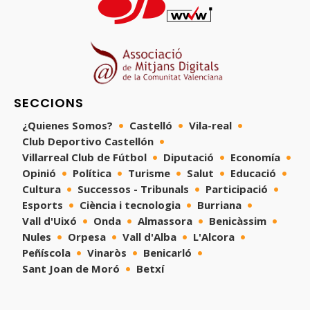
SECCIONS
¿Quienes Somos?
Castelló
Vila-real
Club Deportivo Castellón
Villarreal Club de Fútbol
Diputació
Economía
Opinió
Política
Turisme
Salut
Educació
Cultura
Successos - Tribunals
Participació
Esports
Ciència i tecnologia
Burriana
Vall d'Uixó
Onda
Almassora
Benicàssim
Nules
Orpesa
Vall d'Alba
L'Alcora
Peñíscola
Vinaròs
Benicarló
Sant Joan de Moró
Betxí