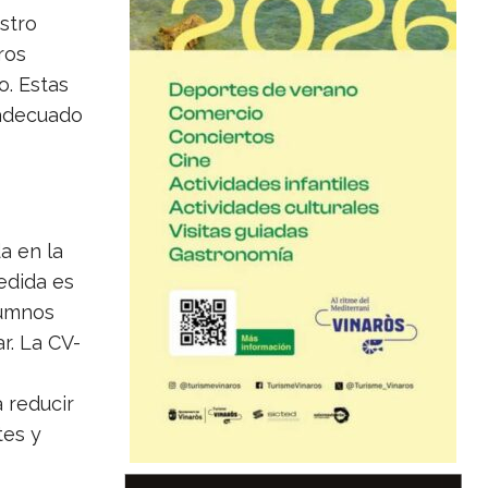
stro
ros
o. Estas
 adecuado
a en la
edida es
lumnos
r. La CV-
 reducir
tes y