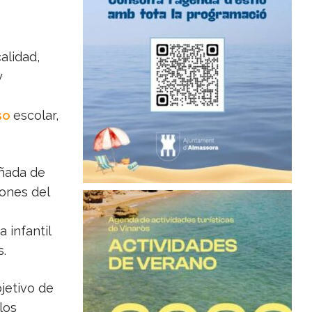
alidad,
y
so
escolar,
ada de
iones del
 infantil
s.
bjetivo de
los