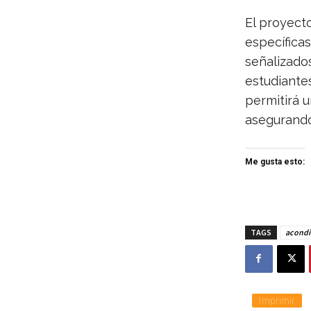
El proyect
específicas
señalizados
estudiantes
permitirá u
asegurando
Me gusta esto:
TAGS
acondi
Imprimir