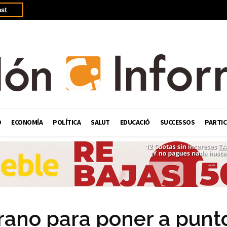
st
Ó
ECONOMÍA
POLÍTICA
SALUT
EDUCACIÓ
SUCCESSOS
PARTIC
rano para poner a punto