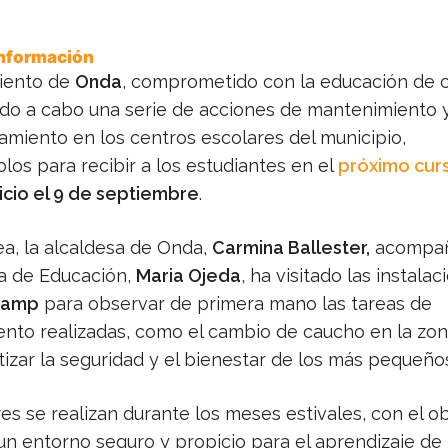
Información
iento de
Onda
, comprometido con la educación de c
ndo a cabo una serie de acciones de mantenimiento 
amiento en los centros escolares del municipio,
os para recibir a los estudiantes en el
próximo cur
nicio el 9 de septiembre
.
ea, la alcaldesa de Onda,
Carmina Ballester,
acompañ
la de Educación,
Maria Ojeda
, ha visitado las instalac
lcamp
para observar de primera mano las tareas de
nto realizadas, como el cambio de caucho en la zona
izar la seguridad y el bienestar de los más pequeño
es se realizan durante los meses estivales, con el o
un entorno seguro y propicio para el aprendizaje de 