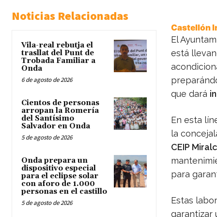
Noticias Relacionadas
Castellón 
El Ayuntam
Vila-real rebutja el
está lleva
trasllat del Punt de
Trobada Familiar a
acondicion
Onda
preparándol
6 de agosto de 2026
que dará
i
Cientos de personas
arropan la Romería
del Santísimo
En esta lín
Salvador en Onda
la conceja
5 de agosto de 2026
CEIP Mira
mantenimie
Onda prepara un
dispositivo especial
para garant
para el eclipse solar
con aforo de 1.000
personas en el castillo
Estas labor
5 de agosto de 2026
garantizar 