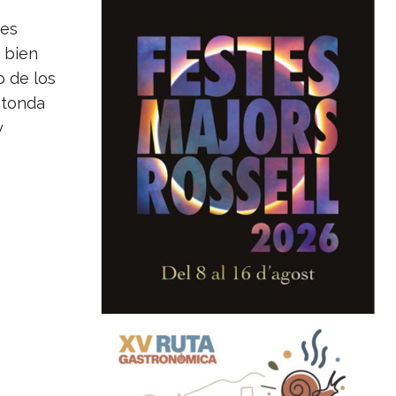
des
 bien
o de los
rotonda
y