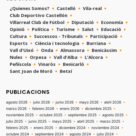
¿Quienes Somos?
Castelló
Vila-real
Club Deportivo Castellón
Villarreal Club de Fútbol
Diputació
Economía
Opinió
Política
Turisme
Salut
Educació
Cultura
Successos - Tribunals
Participació
Esports
Ciència i tecnologia
Burriana
Vall d'Uixó
Onda
Almassora
Benicàssim
Nules
Orpesa
Vall d'Alba
L'Alcora
Peñíscola
Vinaròs
Benicarló
Sant Joan de Moró
Betxí
PUBLICACIONS
agosto 2026
julio 2026
junio 2026
mayo 2026
abril 2026
marzo 2026
febrero 2026
enero 2026
diciembre 2025
noviembre 2025
octubre 2025
septiembre 2025
agosto 2025
julio 2025
junio 2025
mayo 2025
abril 2025
marzo 2025
febrero 2025
enero 2025
diciembre 2024
noviembre 2024
octubre 2024
septiembre 2024
agosto 2024
julio 2024