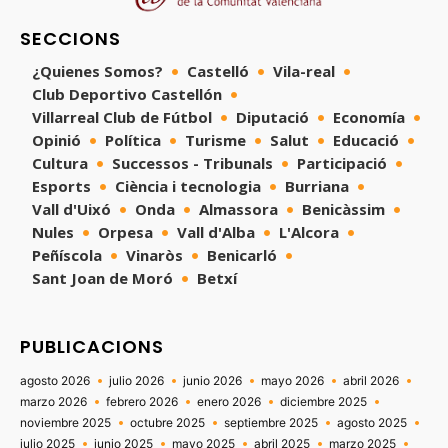
SECCIONS
¿Quienes Somos?
Castelló
Vila-real
Club Deportivo Castellón
Villarreal Club de Fútbol
Diputació
Economía
Opinió
Política
Turisme
Salut
Educació
Cultura
Successos - Tribunals
Participació
Esports
Ciència i tecnologia
Burriana
Vall d'Uixó
Onda
Almassora
Benicàssim
Nules
Orpesa
Vall d'Alba
L'Alcora
Peñíscola
Vinaròs
Benicarló
Sant Joan de Moró
Betxí
PUBLICACIONS
agosto 2026
julio 2026
junio 2026
mayo 2026
abril 2026
marzo 2026
febrero 2026
enero 2026
diciembre 2025
noviembre 2025
octubre 2025
septiembre 2025
agosto 2025
julio 2025
junio 2025
mayo 2025
abril 2025
marzo 2025