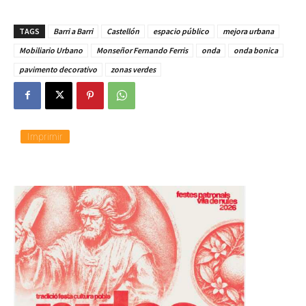
TAGS
Barri a Barri
Castellón
espacio público
mejora urbana
Mobiliario Urbano
Monseñor Fernando Ferris
onda
onda bonica
pavimento decorativo
zonas verdes
Imprimir