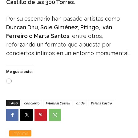
Castillo de las 300 Torres
.
Por su escenario han pasado artistas como
Duncan Dhu, Sole Giménez, Pitingo, Iván
Ferreiro o Marta Santos
, entre otros,
reforzando un formato que apuesta por
conciertos íntimos en un entorno monumental.
Me gusta esto:
C
a
r
g
TAGS
concierto
Intims al Castell
onda
Valeria Castro
a
n
d
o
.
.
Imprimir