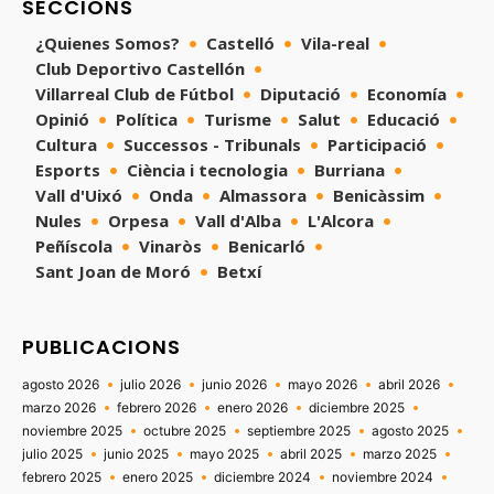
SECCIONS
¿Quienes Somos?
Castelló
Vila-real
Club Deportivo Castellón
Villarreal Club de Fútbol
Diputació
Economía
Opinió
Política
Turisme
Salut
Educació
Cultura
Successos - Tribunals
Participació
Esports
Ciència i tecnologia
Burriana
Vall d'Uixó
Onda
Almassora
Benicàssim
Nules
Orpesa
Vall d'Alba
L'Alcora
Peñíscola
Vinaròs
Benicarló
Sant Joan de Moró
Betxí
PUBLICACIONS
agosto 2026
julio 2026
junio 2026
mayo 2026
abril 2026
marzo 2026
febrero 2026
enero 2026
diciembre 2025
noviembre 2025
octubre 2025
septiembre 2025
agosto 2025
julio 2025
junio 2025
mayo 2025
abril 2025
marzo 2025
febrero 2025
enero 2025
diciembre 2024
noviembre 2024