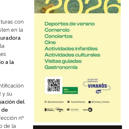
cturas con
sten en la
puradora
la
les
o a la
tificación
 y su
ación del
a de
fección nº
o de la