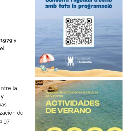
 1979 y
el
ntre la
 y
uas
ización de
1,97