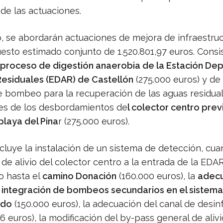
 de las actuaciones.
o, se abordarán actuaciones de mejora de infraestru
esto estimado conjunto de 1.520.801,97 euros. Consi
proceso de digestión anaerobia de la Estación De
esiduales (EDAR) de Castellón
(275.000 euros) y de 
e bombeo para la recuperación de las aguas residua
s de los desbordamientos de
l colector centro previ
 playa del Pina
r (275.000 euros).
luye la instalación de un sistema de detección, cuan
de alivio del colector centro a la entrada de la EDAR
o hasta el
camino Donación
(160.000 euros), la
adecu
 integración de bombeos secundarios en el sistem
ndo
(150.000 euros), la adecuación del canal de desin
96 euros), la modificación del by-pass general de alivi