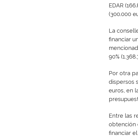
EDAR (166.
(300.000 eu
La conselle
financiar u
mencionada
90% (1.368.
Por otra p
dispersos 
euros, en l
presupuesto
Entre las 
obtención d
financiar e