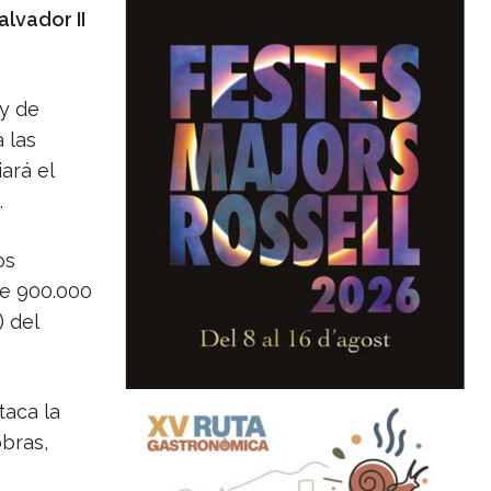
lvador II
 y de
 las
ará el
.
os
de 900.000
) del
taca la
obras,