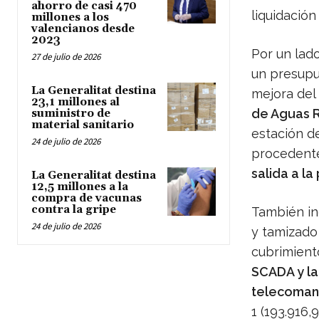
ahorro de casi 470
liquidación
millones a los
valencianos desde
2023
Por un lad
27 de julio de 2026
un presupu
La Generalitat destina
mejora del
23,1 millones al
de Aguas R
suministro de
material sanitario
estación d
24 de julio de 2026
procedente
salida a la
La Generalitat destina
12,5 millones a la
compra de vacunas
contra la gripe
También inc
24 de julio de 2026
y tamizado 
cubrimient
SCADA y la
telecoma
1 (193.916,