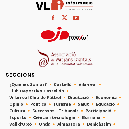
SECCIONS
¿Quienes Somos?
Castelló
Vila-real
Club Deportivo Castellón
Villarreal Club de Fútbol
Diputació
Economía
Opinió
Política
Turisme
Salut
Educació
Cultura
Successos - Tribunals
Participació
Esports
Ciència i tecnologia
Burriana
Vall d'Uixó
Onda
Almassora
Benicàssim