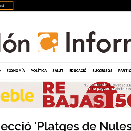
st
Ó
ECONOMÍA
POLÍTICA
SALUT
EDUCACIÓ
SUCCESSOS
PARTIC
ecció 'Platges de Nules