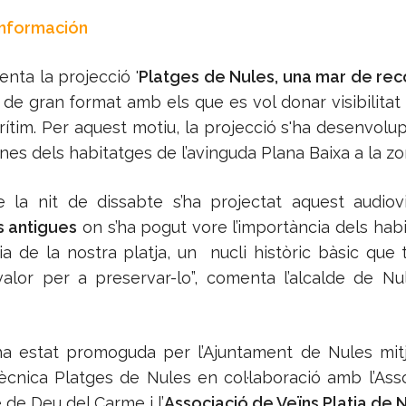
Información
nta la projecció '
Platges de Nules, una mar de rec
 de gran format amb els que es vol donar visibilitat 
rítim. Per aquest motiu, la projecció s'ha desenvolu
nes dels habitatges de l’avinguda Plana Baixa a la zon
de la nit de dissabte s’ha projectat aquest audio
s antigues
on s’ha pogut vore l’importància dels hab
nia de la nostra platja, un nucli històric bàsic que
alor per a preservar-lo”, comenta l’alcalde de Nu
t ha estat promoguda per l’Ajuntament de Nules mit
ècnica Platges de Nules en col·laboració amb l’Ass
de Deu del Carme i l’
Associació de Veïns Platja de 