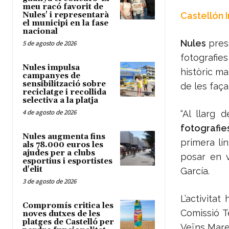
meu racó favorit de
Nules' i representarà
Castellón 
el municipi en la fase
nacional
Nules
prese
5 de agosto de 2026
fotografies
Nules impulsa
històric ma
campanyes de
sensibilització sobre
de les faça
reciclatge i recollida
selectiva a la platja
4 de agosto de 2026
“Al llarg 
fotografie
Nules augmenta fins
primera lí
als 78.000 euros les
ajudes per a clubs
posar en v
esportius i esportistes
d'elit
García.
3 de agosto de 2026
L’activita
Compromís critica les
Comissió T
noves dutxes de les
platges de Castelló per
Veïns Mare 