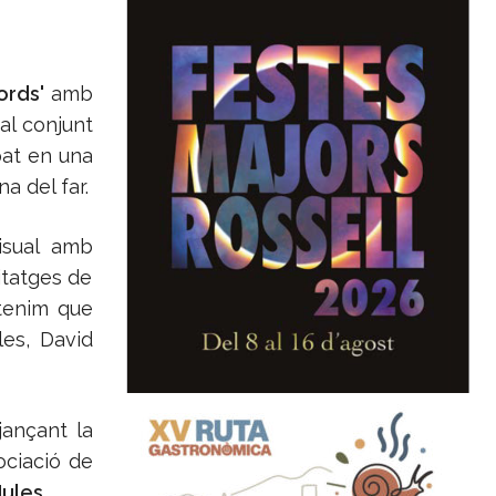
ords'
amb
al conjunt
pat en una
a del far.
visual amb
itatges de
 tenim que
les, David
jançant la
ociació de
Nules
.