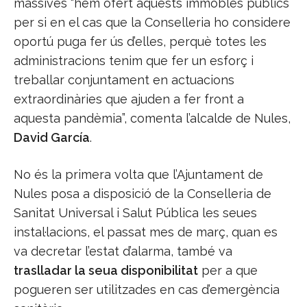
massives “hem ofert aquests immobles públics
per si en el cas que la Conselleria ho considere
oportú puga fer ús d’elles, perquè totes les
administracions tenim que fer un esforç i
treballar conjuntament en actuacions
extraordinàries que ajuden a fer front a
aquesta pandèmia”, comenta l’alcalde de Nules,
David García
.
No és la primera volta que l’Ajuntament de
Nules posa a disposició de la Conselleria de
Sanitat Universal i Salut Pública les seues
instal·lacions, el passat mes de març, quan es
va decretar l’estat d’alarma, també va
traslladar la seua disponibilitat
per a que
pogueren ser utilitzades en cas d’emergència