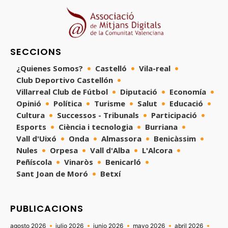
SECCIONS
¿Quienes Somos?
Castelló
Vila-real
Club Deportivo Castellón
Villarreal Club de Fútbol
Diputació
Economía
Opinió
Política
Turisme
Salut
Educació
Cultura
Successos - Tribunals
Participació
Esports
Ciència i tecnologia
Burriana
Vall d'Uixó
Onda
Almassora
Benicàssim
Nules
Orpesa
Vall d'Alba
L'Alcora
Peñíscola
Vinaròs
Benicarló
Sant Joan de Moró
Betxí
PUBLICACIONS
agosto 2026
julio 2026
junio 2026
mayo 2026
abril 2026