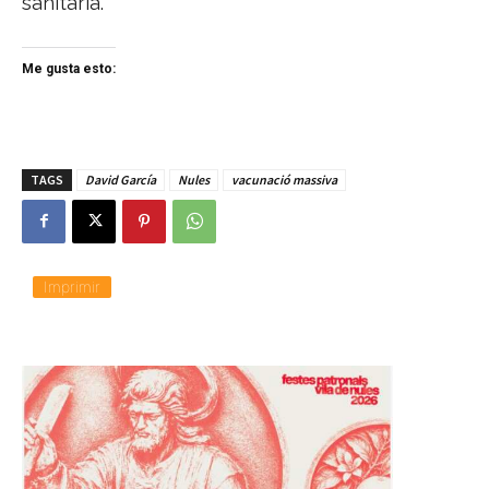
sanitària.
Me gusta esto:
TAGS
David García
Nules
vacunació massiva
Imprimir