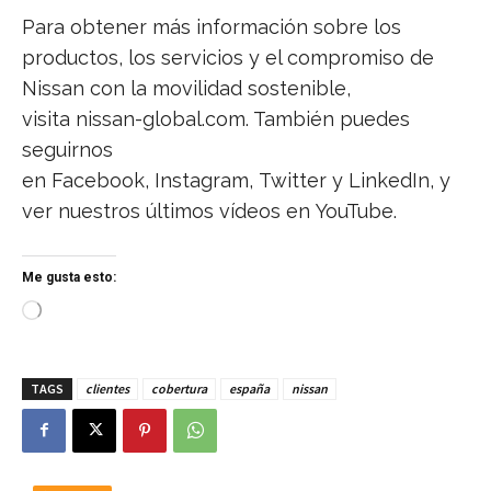
Para obtener más información sobre los
productos, los servicios y el compromiso de
Nissan con la movilidad sostenible,
visita nissan-global.com. También puedes
seguirnos
en Facebook, Instagram, Twitter y LinkedIn, y
ver nuestros últimos vídeos en YouTube.
Me gusta esto:
C
a
r
g
TAGS
clientes
cobertura
españa
nissan
a
n
d
o
.