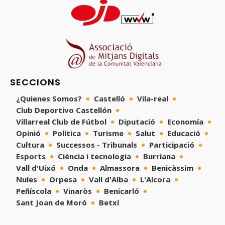
SECCIONS
¿Quienes Somos?
Castelló
Vila-real
Club Deportivo Castellón
Villarreal Club de Fútbol
Diputació
Economía
Opinió
Política
Turisme
Salut
Educació
Cultura
Successos - Tribunals
Participació
Esports
Ciència i tecnologia
Burriana
Vall d'Uixó
Onda
Almassora
Benicàssim
Nules
Orpesa
Vall d'Alba
L'Alcora
Peñíscola
Vinaròs
Benicarló
Sant Joan de Moró
Betxí