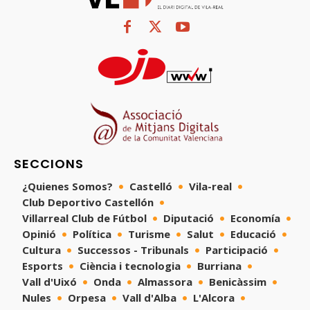
SECCIONS
¿Quienes Somos?
Castelló
Vila-real
Club Deportivo Castellón
Villarreal Club de Fútbol
Diputació
Economía
Opinió
Política
Turisme
Salut
Educació
Cultura
Successos - Tribunals
Participació
Esports
Ciència i tecnologia
Burriana
Vall d'Uixó
Onda
Almassora
Benicàssim
Nules
Orpesa
Vall d'Alba
L'Alcora