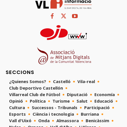
SECCIONS
¿Quienes Somos?
Castelló
Vila-real
Club Deportivo Castellón
Villarreal Club de Fútbol
Diputació
Economía
Opinió
Política
Turisme
Salut
Educació
Cultura
Successos - Tribunals
Participació
Esports
Ciència i tecnologia
Burriana
Vall d'Uixó
Onda
Almassora
Benicàssim
Nules
Orpesa
Vall d'Alba
L'Alcora