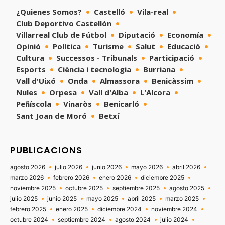
¿Quienes Somos?
Castelló
Vila-real
Club Deportivo Castellón
Villarreal Club de Fútbol
Diputació
Economía
Opinió
Política
Turisme
Salut
Educació
Cultura
Successos - Tribunals
Participació
Esports
Ciència i tecnologia
Burriana
Vall d'Uixó
Onda
Almassora
Benicàssim
Nules
Orpesa
Vall d'Alba
L'Alcora
Peñíscola
Vinaròs
Benicarló
Sant Joan de Moró
Betxí
PUBLICACIONS
agosto 2026
julio 2026
junio 2026
mayo 2026
abril 2026
marzo 2026
febrero 2026
enero 2026
diciembre 2025
noviembre 2025
octubre 2025
septiembre 2025
agosto 2025
julio 2025
junio 2025
mayo 2025
abril 2025
marzo 2025
febrero 2025
enero 2025
diciembre 2024
noviembre 2024
octubre 2024
septiembre 2024
agosto 2024
julio 2024