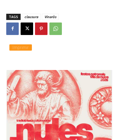
TAGS
clausura
Vinaròs
Imprimir