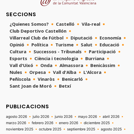
SECCIONS
¿Quienes Somos?
Castelló
Vila-real
Club Deportivo Castellón
Villarreal Club de Fútbol
Diputació
Economía
Opinió
Política
Turisme
Salut
Educació
Cultura
Successos - Tribunals
Participació
Esports
Ciència i tecnologia
Burriana
Vall d'Uixó
Onda
Almassora
Benicàssim
Nules
Orpesa
Vall d'Alba
L'Alcora
Peñíscola
Vinaròs
Benicarló
Sant Joan de Moró
Betxí
PUBLICACIONS
agosto 2026
julio 2026
junio 2026
mayo 2026
abril 2026
marzo 2026
febrero 2026
enero 2026
diciembre 2025
noviembre 2025
octubre 2025
septiembre 2025
agosto 2025