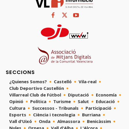
SECCIONS
¿Quienes Somos?
Castelló
Vila-real
Club Deportivo Castellón
Villarreal Club de Fútbol
Diputació
Economía
Opinió
Política
Turisme
Salut
Educació
Cultura
Successos - Tribunals
Participació
Esports
Ciència i tecnologia
Burriana
Vall d'Uixó
Onda
Almassora
Benicàssim
Nules
Orpesa
Vall d'Alba
L'Alcora