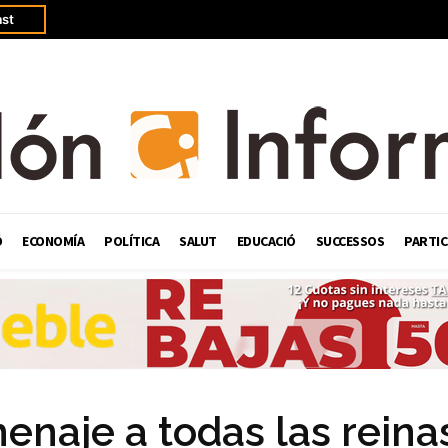
st
Ó
ECONOMÍA
POLÍTICA
SALUT
EDUCACIÓ
SUCCESSOS
PARTIC
naje a todas las reina