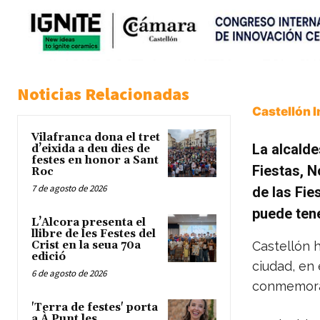
Noticias Relacionadas
Castellón 
Vilafranca dona el tret
La alcalde
d’eixida a deu dies de
festes en honor a Sant
Fiestas, N
Roc
7 de agosto de 2026
de las Fie
puede tene
L’Alcora presenta el
llibre de les Festes del
Crist en la seua 70a
Castellón h
edició
ciudad, en 
6 de agosto de 2026
conmemorat
'Terra de festes' porta
a À Punt les