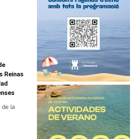
de
as Reinas
dad
nenses
 de la