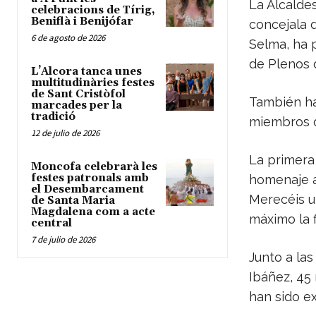
La Alcalde
celebracions de Tírig,
Beniflà i Benijófar
concejala d
6 de agosto de 2026
Selma, ha p
de Plenos d
L’Alcora tanca unes
multitudinàries festes
de Sant Cristòfol
También ha 
marcades per la
tradició
miembros d
12 de julio de 2026
La primera
Moncofa celebrarà les
festes patronals amb
homenaje a
el Desembarcament
Merecéis un
de Santa Maria
Magdalena com a acte
máximo la f
central
7 de julio de 2026
Junto a las
Ibáñez, 45
han sido e