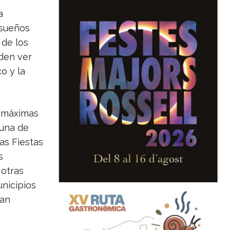
a
 sueños
 de los
den ver
o y la
s máximas
 una de
as Fiestas
s
 otras
unicipios
han