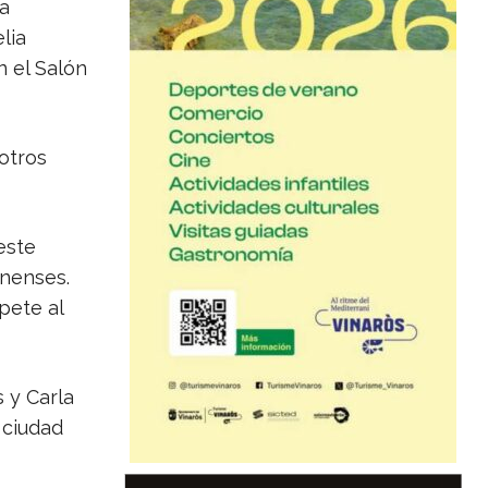
a
lia
n el Salón
 otros
este
onenses.
pete al
s y Carla
 ciudad