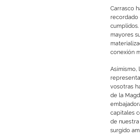
Carrasco h
recordado q
cumplidos. 
mayores su
materializa
conexión má
Asimismo, 
representa
vosotras ha
de la Magd
embajadoras
capitales c
de nuestra 
surgido am