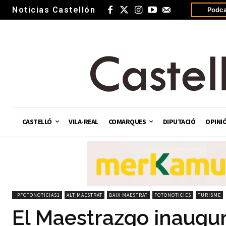
Noticias Castellón
Podca
CASTELLÓ
VILA-REAL
COMARQUES
DIPUTACIÓ
OPINI
_PFOTONOTICIAS1
ALT MAESTRAT
BAIX MAESTRAT
FOTONOTICIES
TURISME
El Maestrazgo inaugur