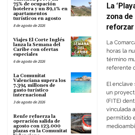
75% de ocupación
La ‘Play
hotelera y un 89,1% en
apartamentos
zona de 
turísticos en agosto
reforzar
8 de agosto de 2026
Viajes El Corte Inglés
La Comarca 
lanza la Semana del
Caribe con ofertas
horas la n
especiales
término mu
6 de agosto de 2026
referente
La Comunitat
Valenciana supera los
El enclave 
7.394 millones de
gasto turístico
un proyect
internacional
(FITE) dent
3 de agosto de 2026
vinculada a
Renfe refuerza la
permitido e
operación salida de
medioambie
agosto con 123.000
plazas en la Comunitat