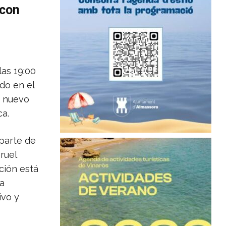
 con
las 19:00
do en el
n nuevo
ca.
 parte de
ruel
ación está
ha
ivo y