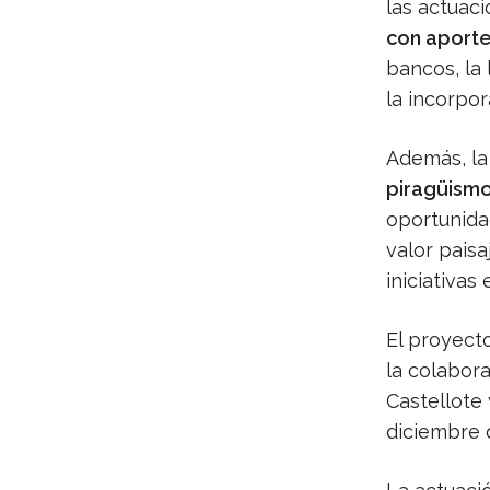
las actuac
con aporte
bancos, la 
la incorpo
Además, la 
piragüismo
oportunidad
valor pais
iniciativas
El proyecto
la colabor
Castellote
diciembre 