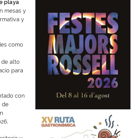
e playa
on mesas y
ormativa y
ades como
 de alto
acio para
ntado con
o de
en
26.