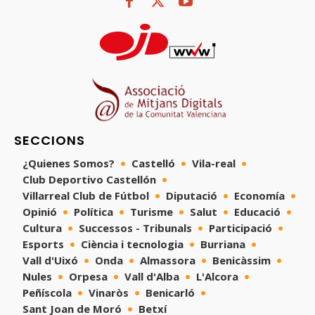
SECCIONS
¿Quienes Somos?
Castelló
Vila-real
Club Deportivo Castellón
Villarreal Club de Fútbol
Diputació
Economía
Opinió
Política
Turisme
Salut
Educació
Cultura
Successos - Tribunals
Participació
Esports
Ciència i tecnologia
Burriana
Vall d'Uixó
Onda
Almassora
Benicàssim
Nules
Orpesa
Vall d'Alba
L'Alcora
Peñíscola
Vinaròs
Benicarló
Sant Joan de Moró
Betxí