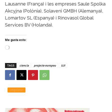
Lausanne (França) i les empreses Saule Spolka
Akcyjna (Polònia), Solaveni GMBH (Alemanya),
Lomartov SL (Espanya) i Rinovasol Global
Services BV (Holanda).
Me gusta esto:
C
a
r
g
TAGS
ciencia
projecte europeu
UJI
a
n
d
o
.
.
Imprimir
.