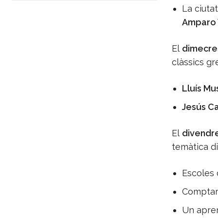
La ciuta
Amparo 
El
dimecres 
clàssics gr
Lluís Mu
Jesús C
El
divendre
temàtica di
Escoles 
Comptar
Un apren