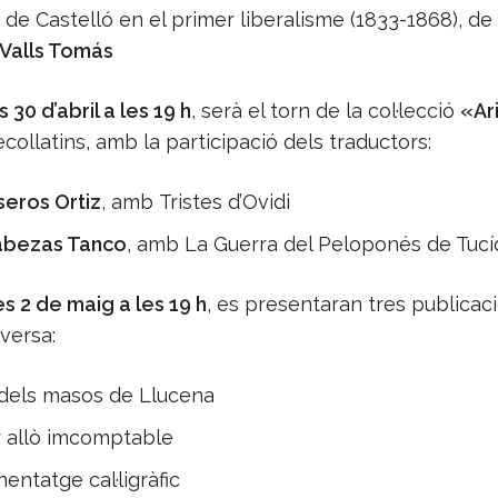
t de Castelló en el primer liberalisme (1833-1868), de
Valls Tomás
30 d’abril a les 19 h
, serà el torn de la col·lecció
«Ar
ecollatins, amb la participació dels traductors:
seros Ortiz
, amb Tristes d’Ovidi
abezas Tanco
, amb La Guerra del Peloponés de Tucí
s 2 de maig a les 19 h
, es presentaran tres publicac
versa:
dels masos de Llucena
 allò imcomptable
entatge cal·ligràfic