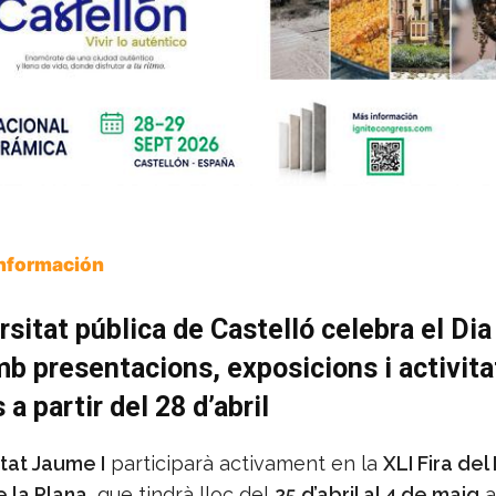
Información
rsitat pública de Castelló celebra el Dia
mb presentacions, exposicions i activita
 a partir del 28 d’abril
tat Jaume I
participarà activament en la
XLI Fira del
e la Plana
, que tindrà lloc del
25 d’abril al 4 de maig
a