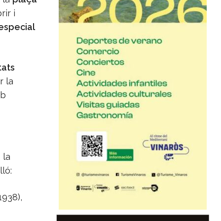
ir i
special
tats
r la
mb
 la
ló:
1938),