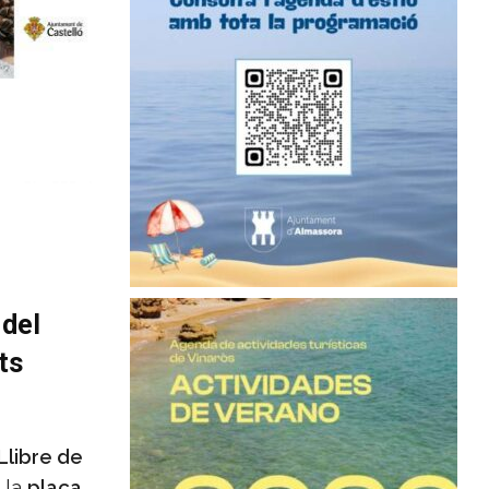
 del
ts
 Llibre de
 la
plaça