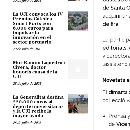
30 de julio de 2026
de Santa C
La UJI convoca los IV
adquirir un
Premios Cátedra
Smart Ports con
de fira
.
6.000 euros para
impulsar la
innovación en el
La participa
sector portuario
editorials
,
29 de julio de 2026
vicerectora
Mor Ramon Lapiedra i
l’assistènci
Civera, doctor
honoris causa de la
UJI
Novetats ed
28 de julio de 2026
El
dimarts 2
La Generalitat destina
col·lecció
«
220.000 euros al
deporte universitario
y la UJI recibe la
Prensa y
mayor ayuda
28 de julio de 2026
de
Vicen