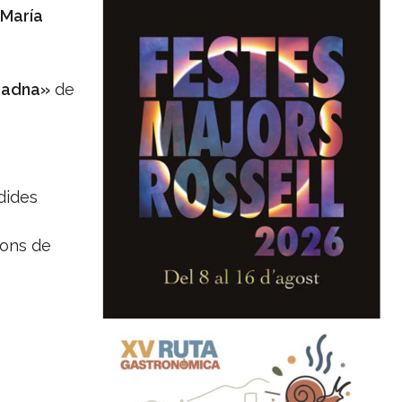
María
iadna»
de
dides
ions de