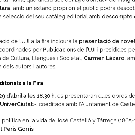
lara
, amb un estand propi on el públic podrà descobr
a selecció del seu catàleg editorial amb
descompte e
ció de l’UJI a la fira inclourà la
presentació de nove
 coordinades per
Publicacions de l’UJI
i presidides pe
 de Cultura, Llengües i Societat,
Carmen Lázaro
, a
a dels autors i autores.
itorials a la Fira
9 d’abril a les 18.30 h
, es presentaran dues obres de
UniverCiutat»
, coeditada amb l’Ajuntament de Castel
 política en la vida de José Castelló y Tárrega (1865-
t Peris Gorris