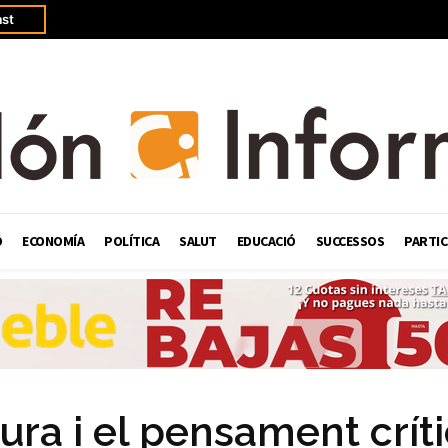
st
Ó
ECONOMÍA
POLÍTICA
SALUT
EDUCACIÓ
SUCCESSOS
PARTIC
tura i el pensament críti