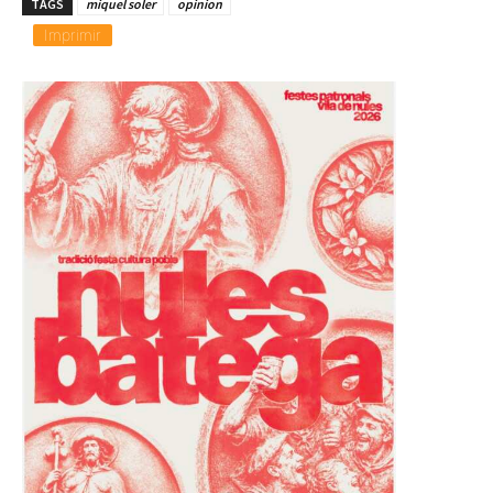
TAGS
miquel soler
opinion
Imprimir