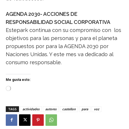
AGENDA 2030- ACCIONES DE
RESPONSABILIDAD SOCIAL CORPORATIVA
Estepark continua con su compromiso con los
objetivos para las personas y para el planeta
propuestos por para la AGENDA 2030 por
Naciones Unidas. Y este mes va dedicado al
consumo responsable.
Me gusta esto:
C
a
r
g
TAGS
actividades
autores
castellon
para
voz
a
n
d
o