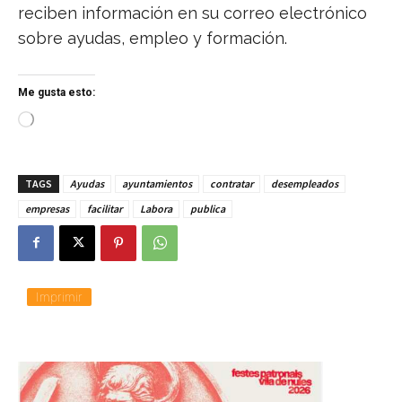
reciben información en su correo electrónico
sobre ayudas, empleo y formación.
Me gusta esto:
C
a
r
g
TAGS
Ayudas
ayuntamientos
contratar
desempleados
a
n
empresas
facilitar
Labora
publica
d
o
.
.
.
Imprimir