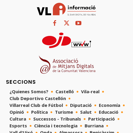
SECCIONS
¿Quienes Somos?
Castelló
Vila-real
Club Deportivo Castellón
Villarreal Club de Fútbol
Diputació
Economía
Opinió
Política
Turisme
Salut
Educació
Cultura
Successos - Tribunals
Participació
Esports
Ciència i tecnologia
Burriana
Vall d'Uixó
Onda
Almassora
Benicàssim